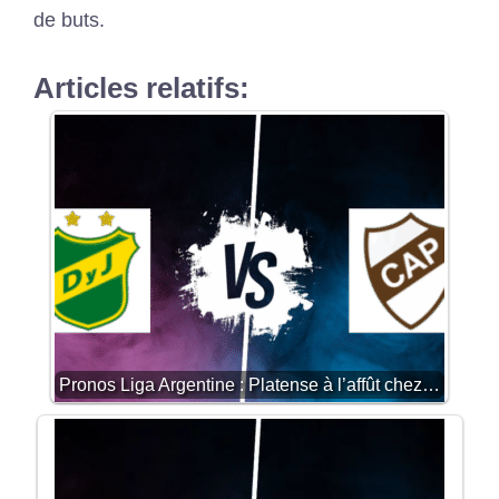
de buts.
Articles relatifs:
Pronos Liga Argentine : Platense à l’affût chez…