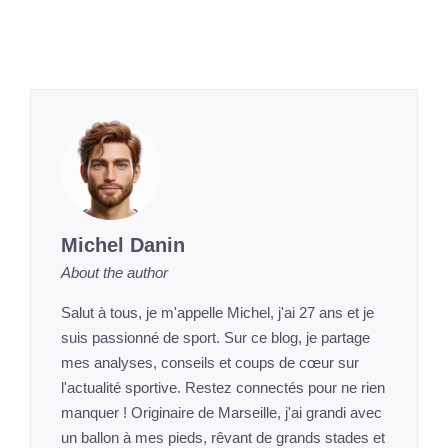
Michel Danin
About the author
Salut à tous, je m'appelle Michel, j'ai 27 ans et je
suis passionné de sport. Sur ce blog, je partage
mes analyses, conseils et coups de cœur sur
l'actualité sportive. Restez connectés pour ne rien
manquer ! Originaire de Marseille, j'ai grandi avec
un ballon à mes pieds, rêvant de grands stades et