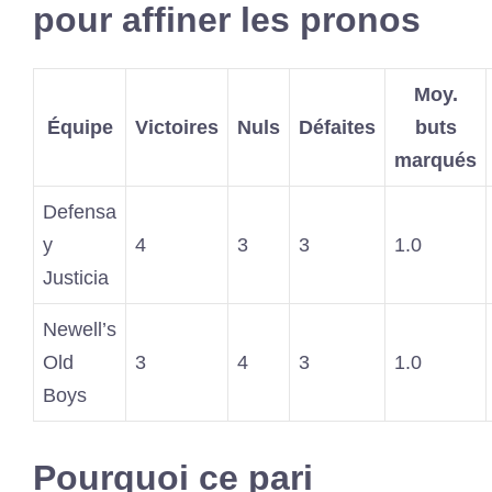
pour affiner les pronos
Moy.
Équipe
Victoires
Nuls
Défaites
buts
marqués
Defensa
y
4
3
3
1.0
Justicia
Newell’s
Old
3
4
3
1.0
Boys
Pourquoi ce pari