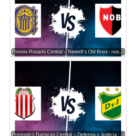
Pronos Rosario Central – Newell’s Old Boys : nos…
Pronostics Barracas Central – Defensa y Justicia :…