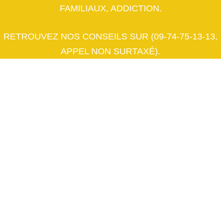
FAMILIAUX, ADDICTION.
RETROUVEZ NOS CONSEILS SUR (09-74-75-13-13,
APPEL NON SURTAXÉ).