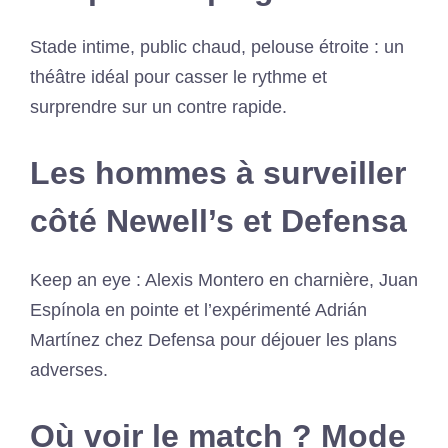
Stade intime, public chaud, pelouse étroite : un
théâtre idéal pour casser le rythme et
surprendre sur un contre rapide.
Les hommes à surveiller
côté Newell’s et Defensa
Keep an eye : Alexis Montero en charnière, Juan
Espínola en pointe et l’expérimenté Adrián
Martínez chez Defensa pour déjouer les plans
adverses.
Où voir le match ? Mode