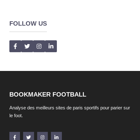
FOLLOW US
BOOKMAKER FOOTBALL
Analyse des meilleurs sites de paris sportifs pour parier sur
le foot.