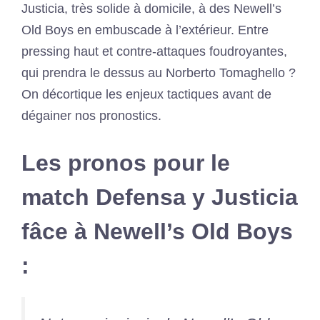
Justicia, très solide à domicile, à des Newell’s
Old Boys en embuscade à l’extérieur. Entre
pressing haut et contre-attaques foudroyantes,
qui prendra le dessus au Norberto Tomaghello ?
On décortique les enjeux tactiques avant de
dégainer nos pronostics.
Les pronos pour le
match Defensa y Justicia
fâce à Newell’s Old Boys
: