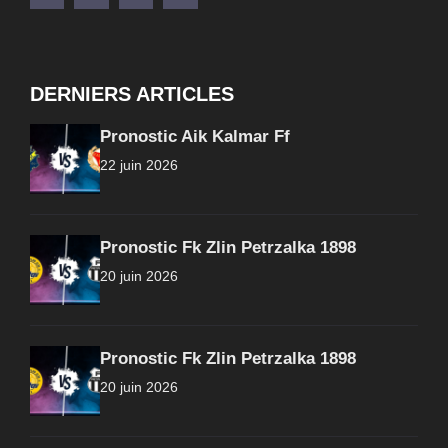
DERNIERS ARTICLES
Pronostic Aik Kalmar Ff
22 juin 2026
Pronostic Fk Zlin Petrzalka 1898
20 juin 2026
Pronostic Fk Zlin Petrzalka 1898
20 juin 2026