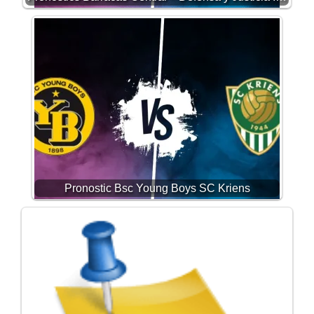
Pronostic Bsc Young Boys SC Kriens