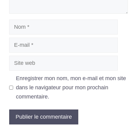
Nom
E-
mail
Site
web
Enregistrer mon nom, mon e-mail et mon site
dans le navigateur pour mon prochain
commentaire.