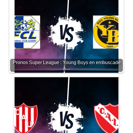
Pronos Super League : Young Boys en embuscade
à…