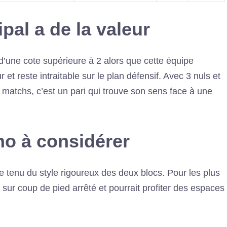
pal a de la valeur
d’une cote supérieure à 2 alors que cette équipe
et reste intraitable sur le plan défensif. Avec 3 nuls et
s matchs, c’est un pari qui trouve son sens face à une
no à considérer
 tenu du style rigoureux des deux blocs. Pour les plus
 sur coup de pied arrêté et pourrait profiter des espaces