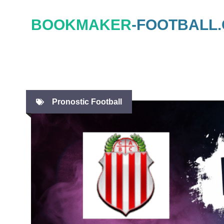
Aller
BOOKMAKER-FOOTBALL
au
contenu
Pronostic Football