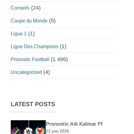
(24)
Conseils
(5)
Coupe du Monde
(1)
Ligue 1
(1)
Ligue Des Champions
(1 496)
Pronostic Football
(4)
Uncategorized
LATEST POSTS
Pronostic Aik Kalmar Ff
22 juin 2026