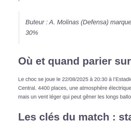
Buteur : A. Molinas (Defensa) marque
30%
Où et quand parier su
Le choc se joue le 22/08/2025 à 20:30 à l’Estad
Central. 4400 places, une atmosphère électrique s
mais un vent léger qui peut gêner les longs ball
Les clés du match : s