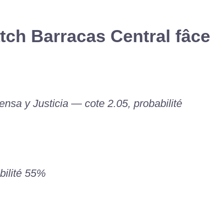
tch Barracas Central fâce
nsa y Justicia — cote 2.05, probabilité
bilité 55%