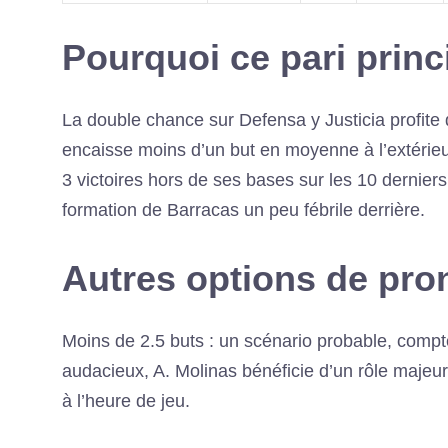
Pourquoi ce pari princi
La double chance sur Defensa y Justicia profite 
encaisse moins d’un but en moyenne à l’extérieur 
3 victoires hors de ses bases sur les 10 dernier
formation de Barracas un peu fébrile derrière.
Autres options de pro
Moins de 2.5 buts : un scénario probable, compte
audacieux, A. Molinas bénéficie d’un rôle majeur
à l’heure de jeu.