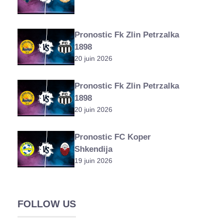
Pronostic Fk Zlin Petrzalka
1898
20 juin 2026
Pronostic Fk Zlin Petrzalka
1898
20 juin 2026
Pronostic FC Koper
Shkendija
19 juin 2026
FOLLOW US