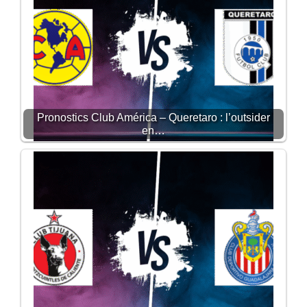
Pronostics Club América – Queretaro : l’outsider
en…