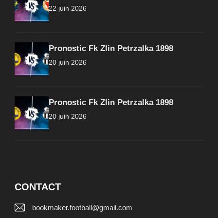
22 juin 2026
Pronostic Fk Zlin Petrzalka 1898
20 juin 2026
Pronostic Fk Zlin Petrzalka 1898
20 juin 2026
CONTACT
bookmaker.football@gmail.com