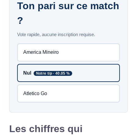
Ton pari sur ce match
?
Vote rapide, aucune inscription requise.
America Mineiro
Nul
Notre tip · 40.05 %
Atletico Go
Les chiffres qui