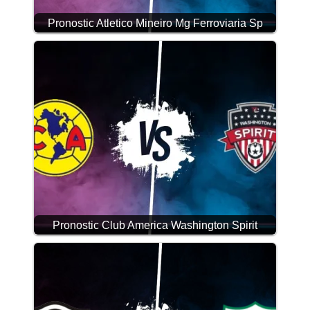
Pronostic Atletico Mineiro Mg Ferroviaria Sp
Pronostic Club America Washington Spirit