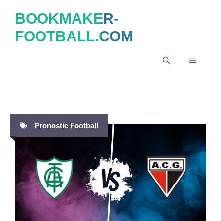
Aller
BOOKMAKER-
au
FOOTBALL.COM
contenu
MENU
Pronostic Football