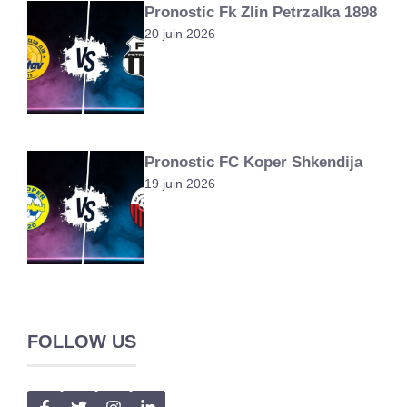
Pronostic Fk Zlin Petrzalka 1898
20 juin 2026
Pronostic FC Koper Shkendija
19 juin 2026
FOLLOW US