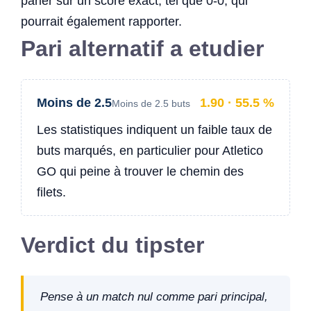
parier sur un score exact, tel que 0-0, qui
pourrait également rapporter.
Pari alternatif a etudier
Moins de 2.5
1.90 · 55.5 %
Moins de 2.5 buts
Les statistiques indiquent un faible taux de
buts marqués, en particulier pour Atletico
GO qui peine à trouver le chemin des
filets.
Verdict du tipster
Pense à un match nul comme pari principal,