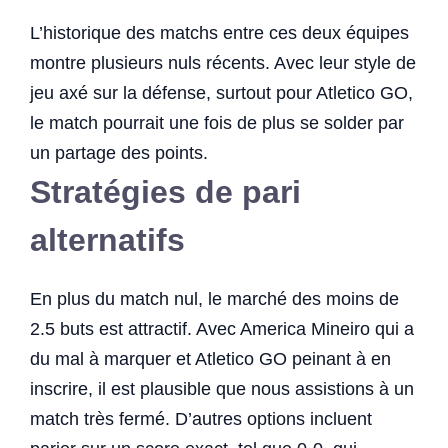
L’historique des matchs entre ces deux équipes
montre plusieurs nuls récents. Avec leur style de
jeu axé sur la défense, surtout pour Atletico GO,
le match pourrait une fois de plus se solder par
un partage des points.
Stratégies de pari
alternatifs
En plus du match nul, le marché des moins de
2.5 buts est attractif. Avec America Mineiro qui a
du mal à marquer et Atletico GO peinant à en
inscrire, il est plausible que nous assistions à un
match très fermé. D’autres options incluent