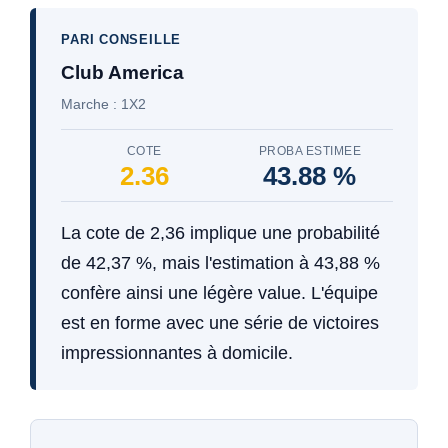
PARI CONSEILLE
Club America
Marche : 1X2
COTE
PROBA ESTIMEE
2.36
43.88 %
La cote de 2,36 implique une probabilité
de 42,37 %, mais l'estimation à 43,88 %
confère ainsi une légère value. L'équipe
est en forme avec une série de victoires
impressionnantes à domicile.