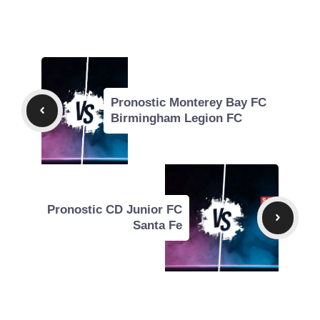
Pronostic Monterey Bay FC
Birmingham Legion FC
Pronostic CD Junior FC
Santa Fe