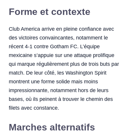
Forme et contexte
Club America arrive en pleine confiance avec
des victoires convaincantes, notamment le
récent 4-1 contre Gotham FC. L’équipe
mexicaine s’appuie sur une attaque prolifique
qui marque régulièrement plus de trois buts par
match. De leur côté, les Washington Spirit
montrent une forme solide mais moins
impressionnante, notamment hors de leurs
bases, où ils peinent à trouver le chemin des
filets avec constance.
Marches alternatifs