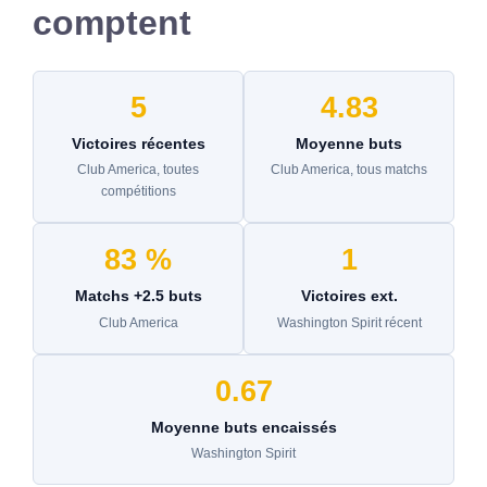
comptent
5
4.83
Victoires récentes
Moyenne buts
Club America, toutes
Club America, tous matchs
compétitions
83 %
1
Matchs +2.5 buts
Victoires ext.
Club America
Washington Spirit récent
0.67
Moyenne buts encaissés
Washington Spirit