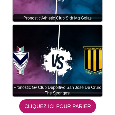
Pronostic Athletic Club Sjdr Mg Goias
Pronostic Gv Club Deportivo San Jose De Oruro
The Strongest
CLIQUEZ ICI POUR PARIER