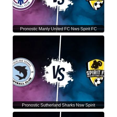
Pronostic Manly United FC Nws Spirit FC
Pronostic Sutherland Sharks Nsw Spirit