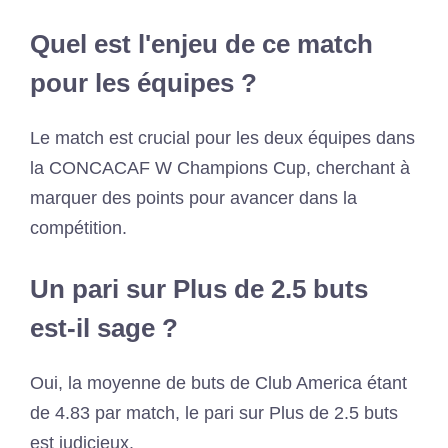
Quel est l'enjeu de ce match
pour les équipes ?
Le match est crucial pour les deux équipes dans
la CONCACAF W Champions Cup, cherchant à
marquer des points pour avancer dans la
compétition.
Un pari sur Plus de 2.5 buts
est-il sage ?
Oui, la moyenne de buts de Club America étant
de 4.83 par match, le pari sur Plus de 2.5 buts
est judicieux.