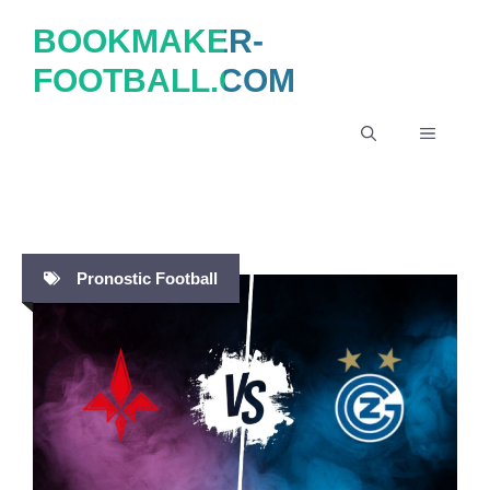
Aller
BOOKMAKER-
au
FOOTBALL.COM
contenu
MENU
Pronostic Football