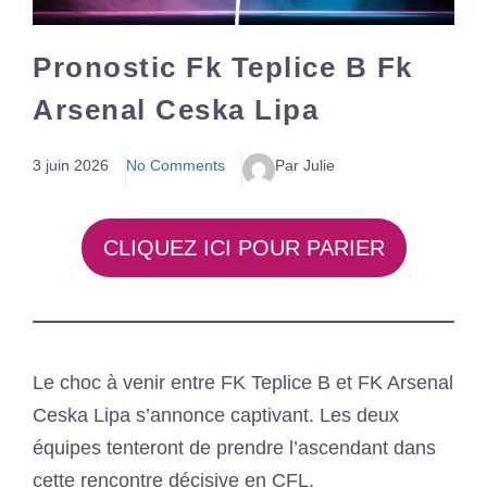
Pronostic Fk Teplice B Fk
Arsenal Ceska Lipa
3 juin 2026
No Comments
Par Julie
CLIQUEZ ICI POUR PARIER
Le choc à venir entre FK Teplice B et FK Arsenal
Ceska Lipa s’annonce captivant. Les deux
équipes tenteront de prendre l’ascendant dans
cette rencontre décisive en CFL.