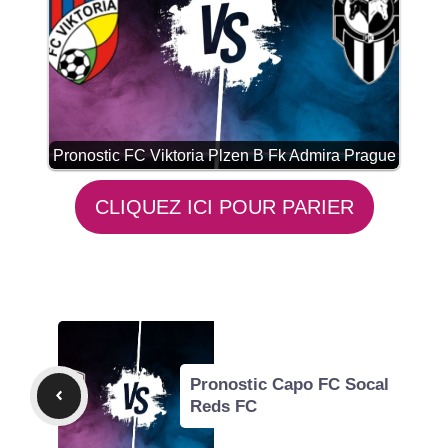
Pronostic FC Viktoria Plzen B Fk Admira Prague
CLIQUEZ ICI POUR PARIER
Pronostic Capo FC Socal
Reds FC