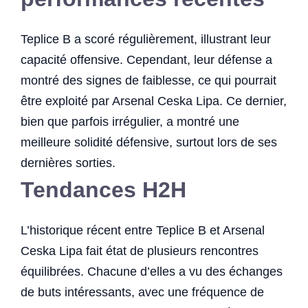
Teplice B a scoré régulièrement, illustrant leur
capacité offensive. Cependant, leur défense a
montré des signes de faiblesse, ce qui pourrait
être exploité par Arsenal Ceska Lipa. Ce dernier,
bien que parfois irrégulier, a montré une
meilleure solidité défensive, surtout lors de ses
dernières sorties.
Tendances H2H
L’historique récent entre Teplice B et Arsenal
Ceska Lipa fait état de plusieurs rencontres
équilibrées. Chacune d’elles a vu des échanges
de buts intéressants, avec une fréquence de