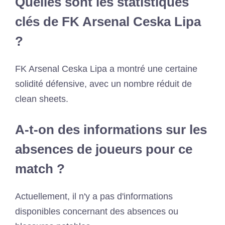
Quelles sont les statistiques
clés de FK Arsenal Ceska Lipa
?
FK Arsenal Ceska Lipa a montré une certaine
solidité défensive, avec un nombre réduit de
clean sheets.
A-t-on des informations sur les
absences de joueurs pour ce
match ?
Actuellement, il n'y a pas d'informations
disponibles concernant des absences ou