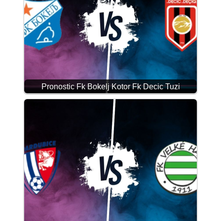
Pronostic Fk Bokelj Kotor Fk Decic Tuzi