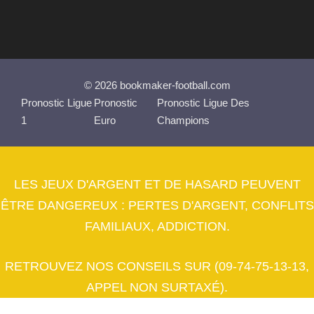
© 2026 bookmaker-football.com
Pronostic Ligue
Pronostic
Pronostic Ligue Des
1
Euro
Champions
LES JEUX D'ARGENT ET DE HASARD PEUVENT
ÊTRE DANGEREUX : PERTES D'ARGENT, CONFLITS
FAMILIAUX, ADDICTION.
RETROUVEZ NOS CONSEILS SUR (09-74-75-13-13,
APPEL NON SURTAXÉ).