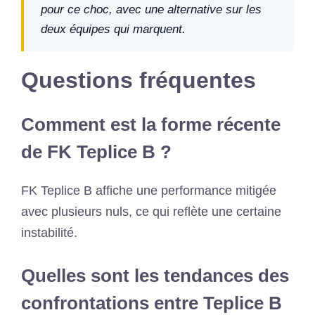
pour ce choc, avec une alternative sur les
deux équipes qui marquent.
Questions fréquentes
Comment est la forme récente
de FK Teplice B ?
FK Teplice B affiche une performance mitigée
avec plusieurs nuls, ce qui reflète une certaine
instabilité.
Quelles sont les tendances des
confrontations entre Teplice B