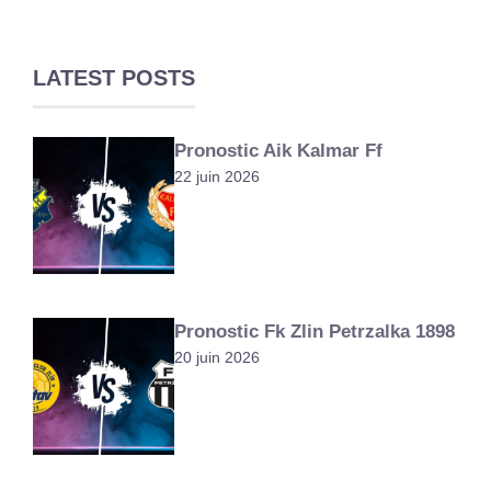
LATEST POSTS
Pronostic Aik Kalmar Ff
22 juin 2026
Pronostic Fk Zlin Petrzalka 1898
20 juin 2026