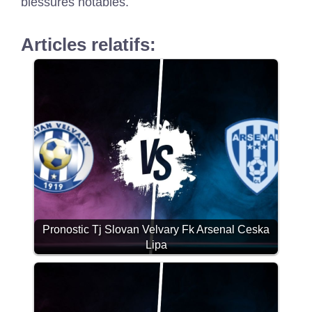
blessures notables.
Articles relatifs:
Pronostic Tj Slovan Velvary Fk Arsenal Ceska
Lipa