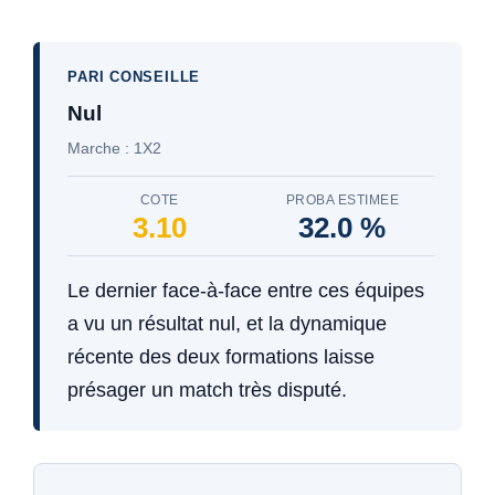
PARI CONSEILLE
Nul
Marche : 1X2
COTE
PROBA ESTIMEE
3.10
32.0 %
Le dernier face-à-face entre ces équipes
a vu un résultat nul, et la dynamique
récente des deux formations laisse
présager un match très disputé.