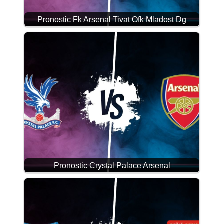
Pronostic Fk Arsenal Tivat Ofk Mladost Dg
Pronostic Crystal Palace Arsenal