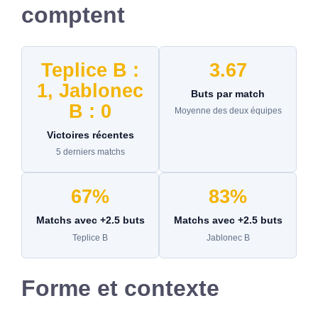
comptent
Teplice B :
3.67
1, Jablonec
Buts par match
B : 0
Moyenne des deux équipes
Victoires récentes
5 derniers matchs
67%
83%
Matchs avec +2.5 buts
Matchs avec +2.5 buts
Teplice B
Jablonec B
Forme et contexte