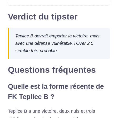
Verdict du tipster
Teplice B devrait emporter la victoire, mais
avec une défense vulnérable, l'Over 2.5
semble très probable.
Questions fréquentes
Quelle est la forme récente de
FK Teplice B ?
Teplice B a une victoire, deux nuls et trois