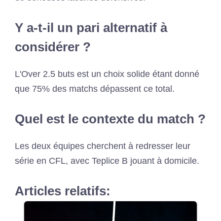
Y a-t-il un pari alternatif à
considérer ?
L'Over 2.5 buts est un choix solide étant donné
que 75% des matchs dépassent ce total.
Quel est le contexte du match ?
Les deux équipes cherchent à redresser leur
série en CFL, avec Teplice B jouant à domicile.
Articles relatifs: