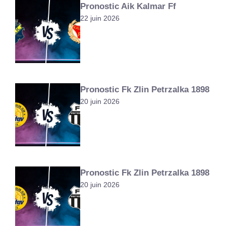
Pronostic Aik Kalmar Ff
22 juin 2026
Pronostic Fk Zlin Petrzalka 1898
20 juin 2026
Pronostic Fk Zlin Petrzalka 1898
20 juin 2026