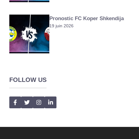
Pronostic FC Koper Shkendija
19 juin 2026
FOLLOW US