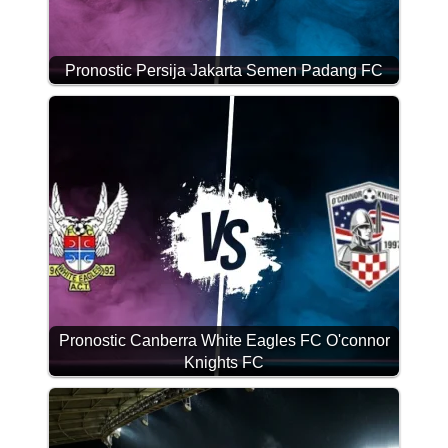
Pronostic Persija Jakarta Semen Padang FC
Pronostic Canberra White Eagles FC O'connor
Knights FC