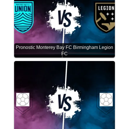
Pronostic Monterey Bay FC Birmingham Legion
FC