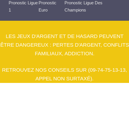
Pronostic Ligue
Pronostic
Pronostic Ligue Des
1
Euro
Champions
LES JEUX D'ARGENT ET DE HASARD PEUVENT
ÊTRE DANGEREUX : PERTES D'ARGENT, CONFLITS
FAMILIAUX, ADDICTION.
RETROUVEZ NOS CONSEILS SUR (09-74-75-13-13,
APPEL NON SURTAXÉ).