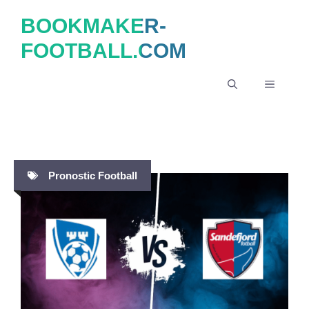
Aller
BOOKMAKER-
au
FOOTBALL.COM
contenu
MENU
Pronostic Football