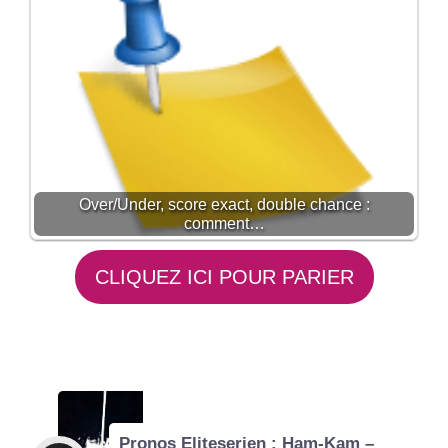
Over/Under, score exact, double chance :
comment…
CLIQUEZ ICI POUR PARIER
Pronos Eliteserien : Ham-Kam –