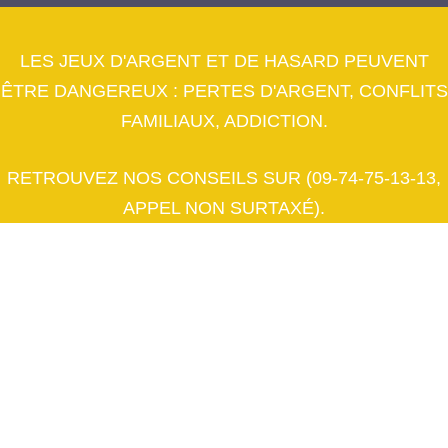
LES JEUX D'ARGENT ET DE HASARD PEUVENT
ÊTRE DANGEREUX : PERTES D'ARGENT, CONFLITS
FAMILIAUX, ADDICTION.
RETROUVEZ NOS CONSEILS SUR (09-74-75-13-13,
APPEL NON SURTAXÉ).