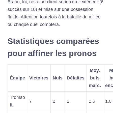
Brann, lui, reste un client sérieux à l’extérieur (6
succès sur 10) et mise sur une possession
fluide. Attention toutefois à la bataille du milieu
où chaque duel comptera.
Statistiques comparées
pour affiner les pronos
Moy.
M
Équipe
Victoires
Nuls
Défaites
buts
b
marc.
enc
Tromso
7
2
1
1.6
1.0
IL