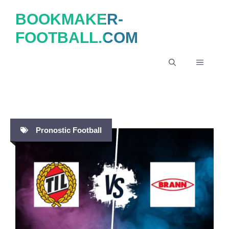
Aller
BOOKMAKER-
au
FOOTBALL.COM
contenu
MENU
Pronostic Football