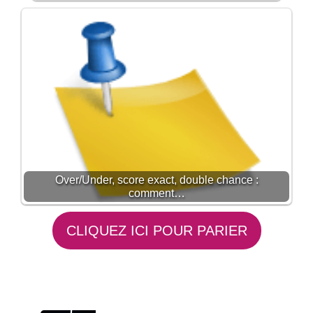
Over/Under, score exact, double chance :
comment…
CLIQUEZ ICI POUR PARIER