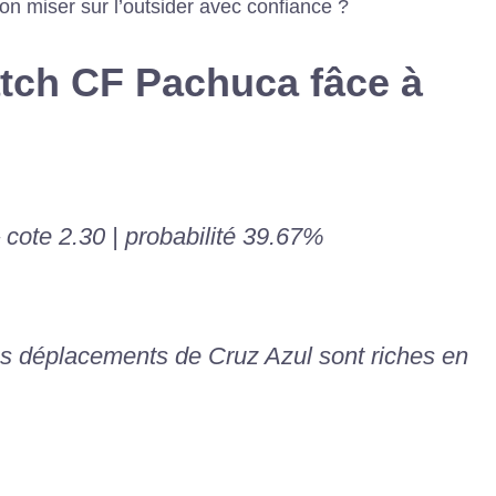
on miser sur l’outsider avec confiance ?
tch CF Pachuca fâce à
– cote 2.30 | probabilité 39.67%
es déplacements de Cruz Azul sont riches en