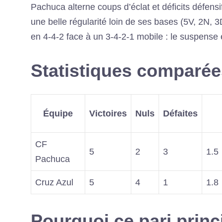
Pachuca alterne coups d’éclat et déficits défensi
une belle régularité loin de ses bases (5V, 2N, 
en 4-4-2 face à un 3-4-2-1 mobile : le suspense e
Statistiques comparées
Équipe
Victoires
Nuls
Défaites
CF
5
2
3
1.5
Pachuca
Cruz Azul
5
4
1
1.8
Pourquoi ce pari princi