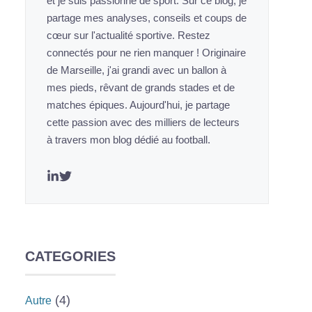
et je suis passionné de sport. Sur ce blog, je
partage mes analyses, conseils et coups de
cœur sur l'actualité sportive. Restez
connectés pour ne rien manquer ! Originaire
de Marseille, j'ai grandi avec un ballon à
mes pieds, rêvant de grands stades et de
matches épiques. Aujourd'hui, je partage
cette passion avec des milliers de lecteurs
à travers mon blog dédié au football.
CATEGORIES
(4)
Autre