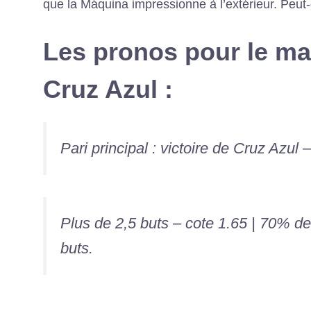
que la Máquina impressionne à l’extérieur. Peut-
Les pronos pour le ma
Cruz Azul :
Pari principal : victoire de Cruz Azul 
Plus de 2,5 buts – cote 1.65 | 70% d
buts.
,