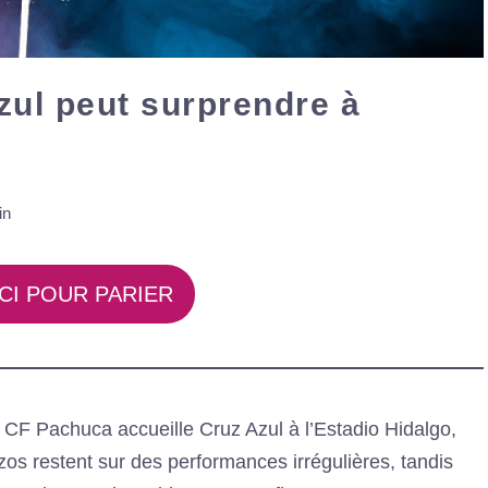
zul peut surprendre à
in
ICI POUR PARIER
 CF Pachuca accueille Cruz Azul à l’Estadio Hidalgo,
zos restent sur des performances irrégulières, tandis