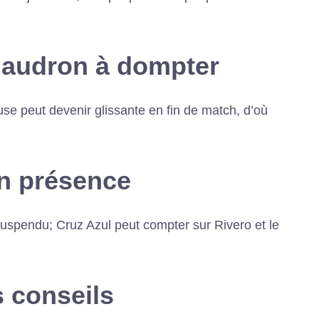
haudron à dompter
ouse peut devenir glissante en fin de match, d’où
en présence
pendu; Cruz Azul peut compter sur Rivero et le
s conseils