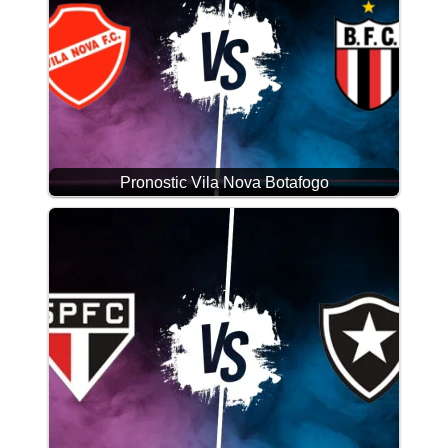
Pronostic Vila Nova Botafogo