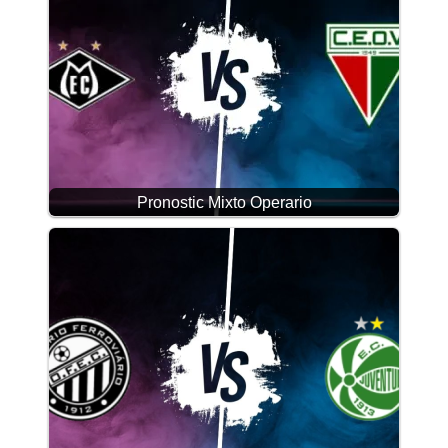
Pronostic Mixto Operario