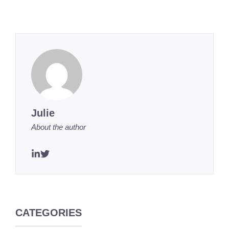
Julie
About the author
CATEGORIES