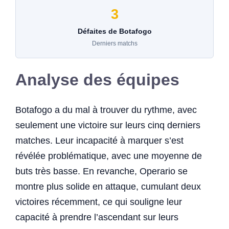
3
Défaites de Botafogo
Derniers matchs
Analyse des équipes
Botafogo a du mal à trouver du rythme, avec
seulement une victoire sur leurs cinq derniers
matches. Leur incapacité à marquer s’est
révélée problématique, avec une moyenne de
buts très basse. En revanche, Operario se
montre plus solide en attaque, cumulant deux
victoires récemment, ce qui souligne leur
capacité à prendre l’ascendant sur leurs