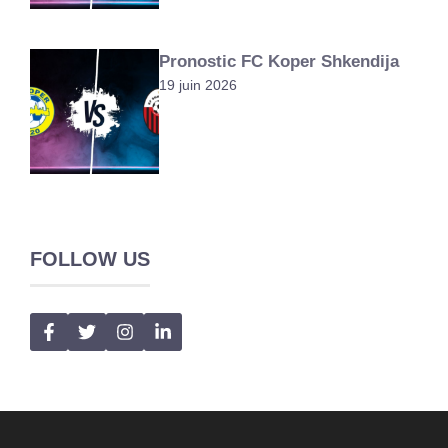
Pronostic FC Koper Shkendija
19 juin 2026
FOLLOW US