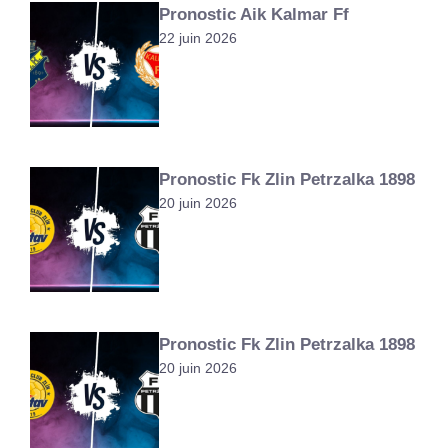
Pronostic Aik Kalmar Ff
22 juin 2026
Pronostic Fk Zlin Petrzalka 1898
20 juin 2026
Pronostic Fk Zlin Petrzalka 1898
20 juin 2026