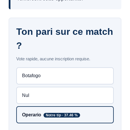
Ton pari sur ce match
?
Vote rapide, aucune inscription requise.
Botafogo
Nul
Operario
Notre tip · 37.46 %