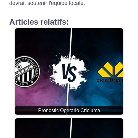
devrait soutenir l'équipe locale.
Articles relatifs:
Pronostic Operario Criciuma