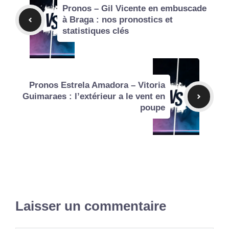
Pronos – Gil Vicente en embuscade
à Braga : nos pronostics et
statistiques clés
Pronos Estrela Amadora – Vitoria
Guimaraes : l’extérieur a le vent en
poupe
Laisser un commentaire