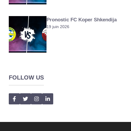
Pronostic FC Koper Shkendija
19 juin 2026
FOLLOW US