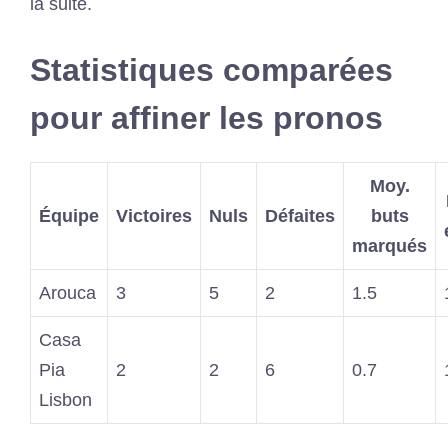
la suite.
Statistiques comparées
pour affiner les pronos
Moy.
Équipe
Victoires
Nuls
Défaites
buts
marqués
Arouca
3
5
2
1.5
Casa
Pia
2
2
6
0.7
Lisbon