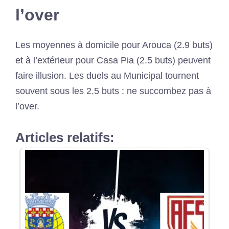
l’over
Les moyennes à domicile pour Arouca (2.9 buts)
et à l’extérieur pour Casa Pia (2.5 buts) peuvent
faire illusion. Les duels au Municipal tournent
souvent sous les 2.5 buts : ne succombez pas à
l’over.
Articles relatifs: