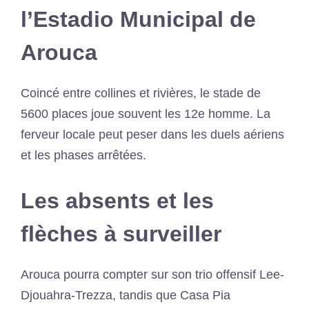
l’Estadio Municipal de
Arouca
Coincé entre collines et rivières, le stade de
5600 places joue souvent les 12e homme. La
ferveur locale peut peser dans les duels aériens
et les phases arrêtées.
Les absents et les
flèches à surveiller
Arouca pourra compter sur son trio offensif Lee-
Djouahra-Trezza, tandis que Casa Pia