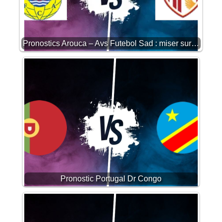
Pronostics Arouca – Avs Futebol Sad : miser sur…
Pronostic Portugal Dr Congo