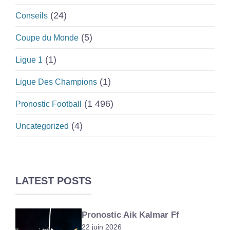
(24)
Conseils
(5)
Coupe du Monde
(1)
Ligue 1
(1)
Ligue Des Champions
(1 496)
Pronostic Football
(4)
Uncategorized
LATEST POSTS
Pronostic Aik Kalmar Ff
22 juin 2026