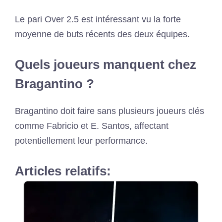
Le pari Over 2.5 est intéressant vu la forte
moyenne de buts récents des deux équipes.
Quels joueurs manquent chez
Bragantino ?
Bragantino doit faire sans plusieurs joueurs clés
comme Fabricio et E. Santos, affectant
potentiellement leur performance.
Articles relatifs: