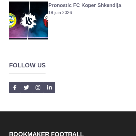
Pronostic FC Koper Shkendija
19 juin 2026
FOLLOW US
BOOKMAKER FOOTBALL