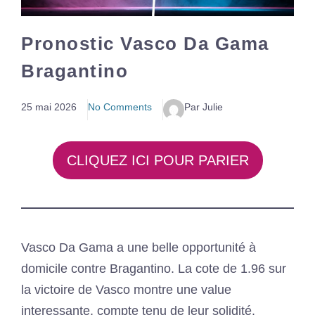
Pronostic Vasco Da Gama
Bragantino
25 mai 2026
No Comments
Par Julie
CLIQUEZ ICI POUR PARIER
Vasco Da Gama a une belle opportunité à
domicile contre Bragantino. La cote de 1.96 sur
la victoire de Vasco montre une value
interessante, compte tenu de leur solidité.