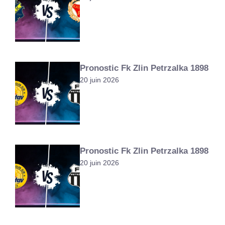
Pronostic Fk Zlin Petrzalka 1898
20 juin 2026
Pronostic Fk Zlin Petrzalka 1898
20 juin 2026