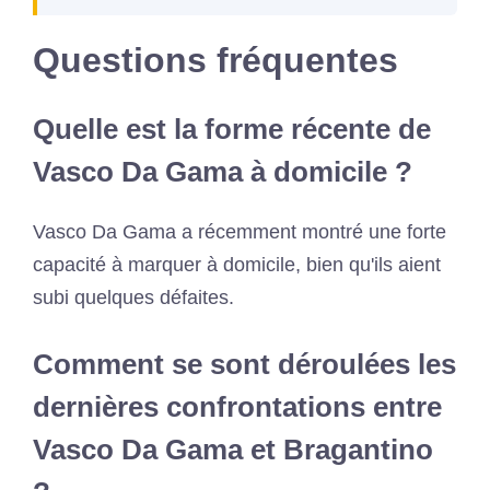
Questions fréquentes
Quelle est la forme récente de
Vasco Da Gama à domicile ?
Vasco Da Gama a récemment montré une forte
capacité à marquer à domicile, bien qu'ils aient
subi quelques défaites.
Comment se sont déroulées les
dernières confrontations entre
Vasco Da Gama et Bragantino