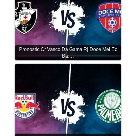
Pronostic Cr Vasco Da Gama Rj Doce Mel Ec
Ba,…