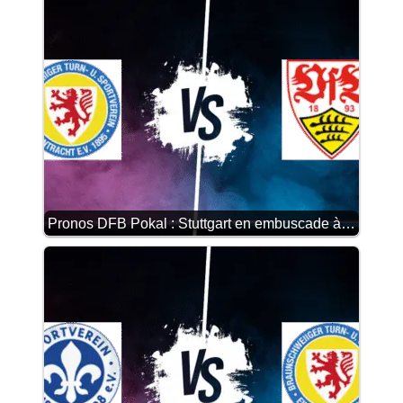
Pronos DFB Pokal : Stuttgart en embuscade à…