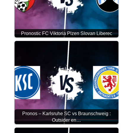
Pronostic FC Viktoria Plzen Slovan Liberec
Pronos – Karlsruhe SC vs Braunschweig :
Outsider en…