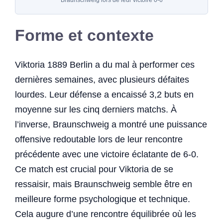
Braunschweig lors de leur victoire 0-6
Forme et contexte
Viktoria 1889 Berlin a du mal à performer ces
dernières semaines, avec plusieurs défaites
lourdes. Leur défense a encaissé 3,2 buts en
moyenne sur les cinq derniers matchs. À
l’inverse, Braunschweig a montré une puissance
offensive redoutable lors de leur rencontre
précédente avec une victoire éclatante de 6-0.
Ce match est crucial pour Viktoria de se
ressaisir, mais Braunschweig semble être en
meilleure forme psychologique et technique.
Cela augure d’une rencontre équilibrée où les