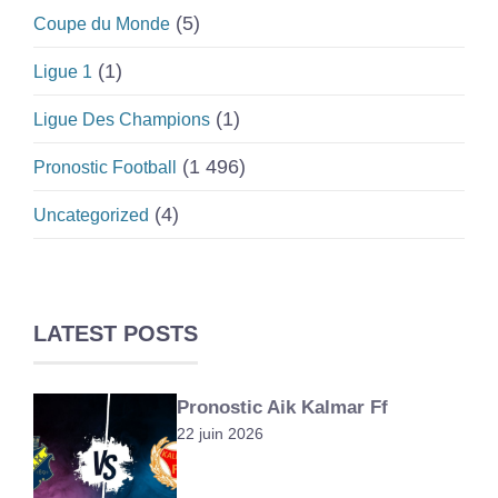
(5)
Coupe du Monde
(1)
Ligue 1
(1)
Ligue Des Champions
(1 496)
Pronostic Football
(4)
Uncategorized
LATEST POSTS
Pronostic Aik Kalmar Ff
22 juin 2026