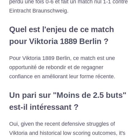
perdu une fois 0-6 et fait un match nul 1-1 contre
Eintracht Braunschweig.
Quel est l'enjeu de ce match
pour Viktoria 1889 Berlin ?
Pour Viktoria 1889 Berlin, ce match est une
opportunité de rebondir et de regagner
confiance en améliorant leur forme récente.
Un pari sur "Moins de 2.5 buts"
est-il intéressant ?
Oui, given the recent defensive struggles of
Viktoria and historical low scoring outcomes, it's