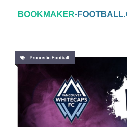
Aller
BOOKMAKER-FOOTBALL
au
contenu
Pronostic Football