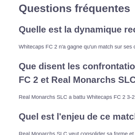
Questions fréquentes
Quelle est la dynamique r
Whitecaps FC 2 n'a gagne qu'un match sur ses ci
Que disent les confrontati
FC 2 et Real Monarchs SLC
Real Monarchs SLC a battu Whitecaps FC 2 3-2 l
Quel est l'enjeu de ce ma
Real Monarchs SLC veut consolider sa forme et ca