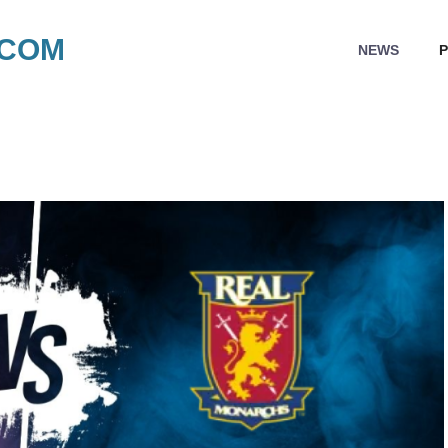
.COM
NEWS