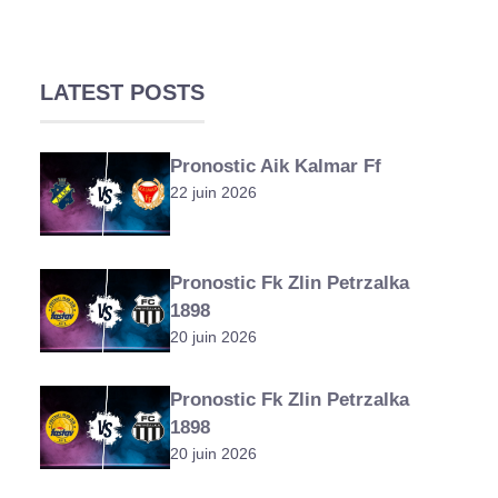
LATEST POSTS
Pronostic Aik Kalmar Ff
22 juin 2026
Pronostic Fk Zlin Petrzalka
1898
20 juin 2026
Pronostic Fk Zlin Petrzalka
1898
20 juin 2026