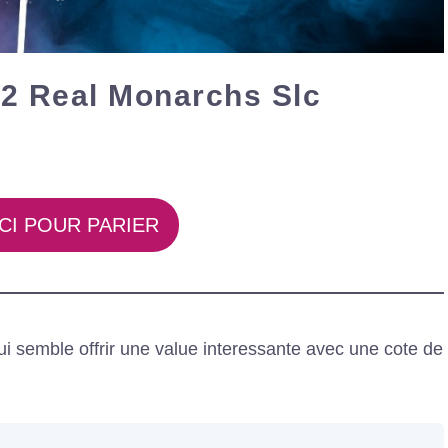
 2 Real Monarchs Slc
ICI POUR PARIER
 semble offrir une value interessante avec une cote de