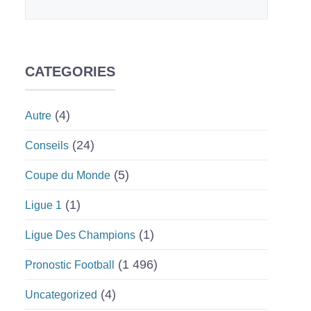
CATEGORIES
(4)
Autre
(24)
Conseils
(5)
Coupe du Monde
(1)
Ligue 1
(1)
Ligue Des Champions
(1 496)
Pronostic Football
(4)
Uncategorized