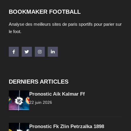
BOOKMAKER FOOTBALL
Analyse des meilleurs sites de paris sportifs pour parier sur
le foot.
DERNIERS ARTICLES
Pronostic Aik Kalmar Ff
22 juin 2026
Pronostic Fk Zlin Petrzalka 1898