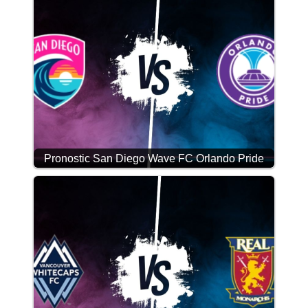
Pronostic San Diego Wave FC Orlando Pride