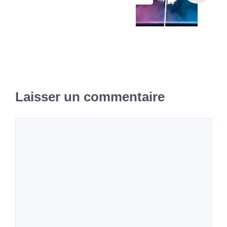
Laisser un commentaire
Commentaire