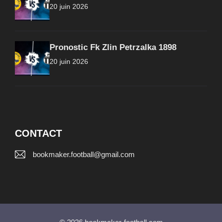
20 juin 2026
Pronostic Fk Zlin Petrzalka 1898
20 juin 2026
CONTACT
bookmaker.football@gmail.com