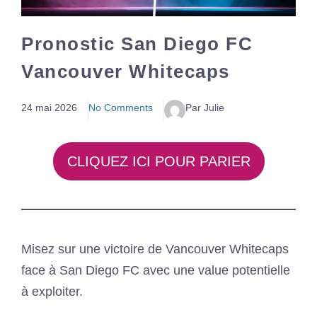
Pronostic San Diego FC
Vancouver Whitecaps
24 mai 2026
No Comments
Par Julie
CLIQUEZ ICI POUR PARIER
Misez sur une victoire de Vancouver Whitecaps
face à San Diego FC avec une value potentielle
à exploiter.