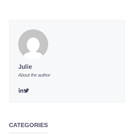
Julie
About the author
CATEGORIES