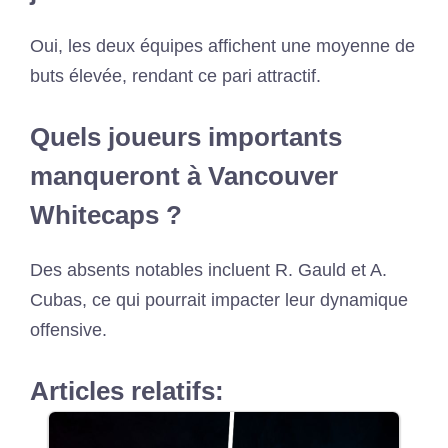
Oui, les deux équipes affichent une moyenne de
buts élevée, rendant ce pari attractif.
Quels joueurs importants
manqueront à Vancouver
Whitecaps ?
Des absents notables incluent R. Gauld et A.
Cubas, ce qui pourrait impacter leur dynamique
offensive.
Articles relatifs: