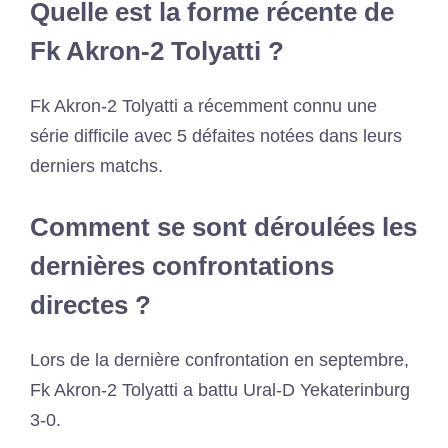
Quelle est la forme récente de
Fk Akron-2 Tolyatti ?
Fk Akron-2 Tolyatti a récemment connu une
série difficile avec 5 défaites notées dans leurs
derniers matchs.
Comment se sont déroulées les
dernières confrontations
directes ?
Lors de la dernière confrontation en septembre,
Fk Akron-2 Tolyatti a battu Ural-D Yekaterinburg
3-0.