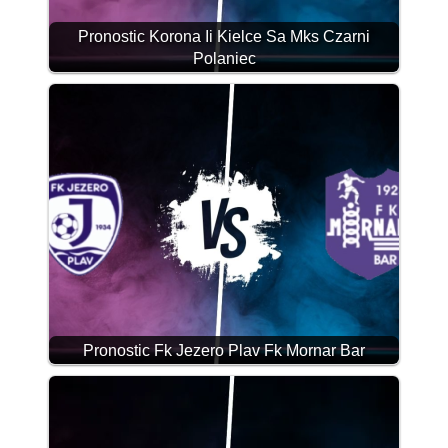
Pronostic Korona Ii Kielce Sa Mks Czarni
Polaniec
Pronostic Fk Jezero Plav Fk Mornar Bar