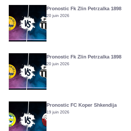
Pronostic Fk Zlin Petrzalka 1898
20 juin 2026
Pronostic Fk Zlin Petrzalka 1898
20 juin 2026
Pronostic FC Koper Shkendija
19 juin 2026