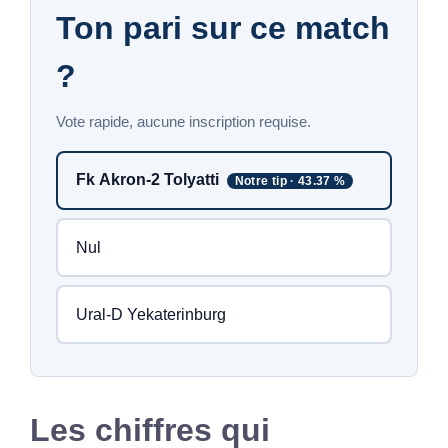
Ton pari sur ce match
?
Vote rapide, aucune inscription requise.
Fk Akron-2 Tolyatti
Notre tip · 43.37 %
Nul
Ural-D Yekaterinburg
Les chiffres qui