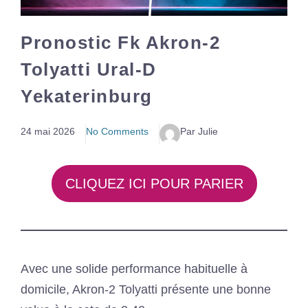
Pronostic Fk Akron-2
Tolyatti Ural-D
Yekaterinburg
24 mai 2026
No Comments
Par Julie
CLIQUEZ ICI POUR PARIER
Avec une solide performance habituelle à
domicile, Akron-2 Tolyatti présente une bonne