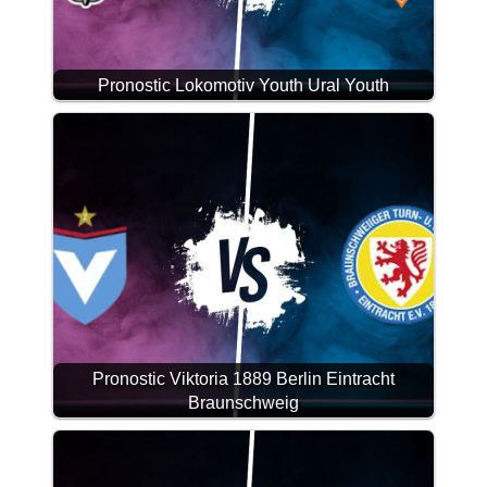
Pronostic Lokomotiv Youth Ural Youth
Pronostic Viktoria 1889 Berlin Eintracht
Braunschweig