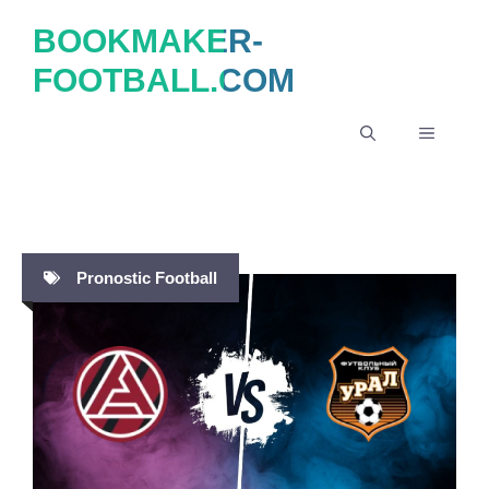
Aller
BOOKMAKER-
au
FOOTBALL.COM
contenu
MENU
Pronostic Football