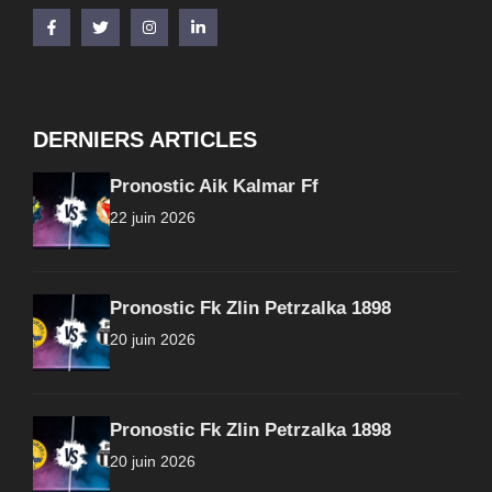
DERNIERS ARTICLES
Pronostic Aik Kalmar Ff
22 juin 2026
Pronostic Fk Zlin Petrzalka 1898
20 juin 2026
Pronostic Fk Zlin Petrzalka 1898
20 juin 2026