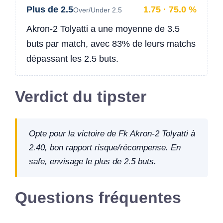
Plus de 2.5
1.75 · 75.0 %
Over/Under 2.5
Akron-2 Tolyatti a une moyenne de 3.5
buts par match, avec 83% de leurs matchs
dépassant les 2.5 buts.
Verdict du tipster
Opte pour la victoire de Fk Akron-2 Tolyatti à
2.40, bon rapport risque/récompense. En
safe, envisage le plus de 2.5 buts.
Questions fréquentes