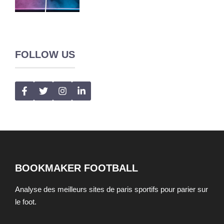
FOLLOW US
BOOKMAKER FOOTBALL
Analyse des meilleurs sites de paris sportifs pour parier sur
le foot.