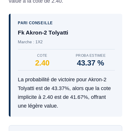
value à la cote de 2.40.
PARI CONSEILLE
Fk Akron-2 Tolyatti
Marche : 1X2
COTE
PROBA ESTIMEE
2.40
43.37 %
La probabilité de victoire pour Akron-2
Tolyatti est de 43.37%, alors que la cote
implicite à 2.40 est de 41.67%, offrant
une légère value.