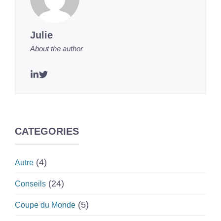
Julie
About the author
CATEGORIES
(4)
Autre
(24)
Conseils
(5)
Coupe du Monde