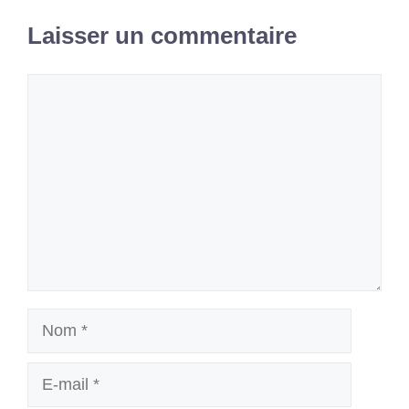
Laisser un commentaire
Commentaire
Nom
E-
mail