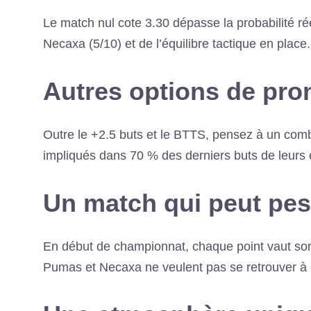
Le match nul cote 3.30 dépasse la probabilité ré
Necaxa (5/10) et de l’équilibre tactique en plac
Autres options de pro
Outre le +2.5 buts et le BTTS, pensez à un combi
impliqués dans 70 % des derniers buts de leurs 
Un match qui peut pes
En début de championnat, chaque point vaut son 
Pumas et Necaxa ne veulent pas se retrouver à r