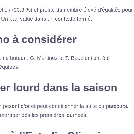
elle (≈33.8 %) et profite du nombre élevé d’égalités pour
e. Un pari value dans un contexte fermé.
no à considérer
né buteur : G. Martinez et T. Badaloni ont été
équipes.
er lourd dans la saison
pesant d’or et peut conditionner la suite du parcours.
attraper dès les premières journées.