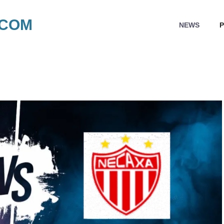
.COM
NEWS