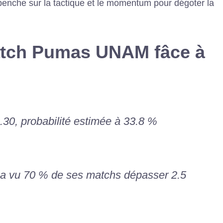
 penche sur la tactique et le momentum pour dégoter la
atch Pumas UNAM fâce à
3.30, probabilité estimée à 33.8 %
a a vu 70 % de ses matchs dépasser 2.5