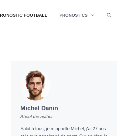
PRONOSTIC FOOTBALL
PRONOSTICS
Michel Danin
About the author
Salut à tous, je m'appelle Michel, j'ai 27 ans