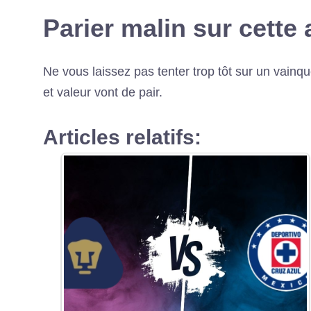
Parier malin sur cette 
Ne vous laissez pas tenter trop tôt sur un vainq
et valeur vont de pair.
Articles relatifs: