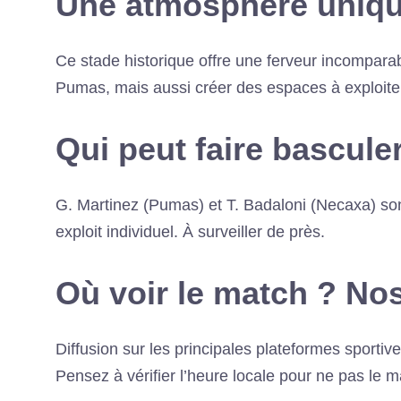
Une atmosphère unique
Ce stade historique offre une ferveur incomparab
Pumas, mais aussi créer des espaces à exploite
Qui peut faire bascule
G. Martinez (Pumas) et T. Badaloni (Necaxa) son
exploit individuel. À surveiller de près.
Où voir le match ? No
Diffusion sur les principales plateformes sporti
Pensez à vérifier l’heure locale pour ne pas le 