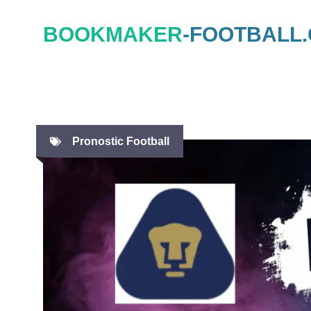
Aller
BOOKMAKER-FOOTBALL
au
contenu
Pronostic Football