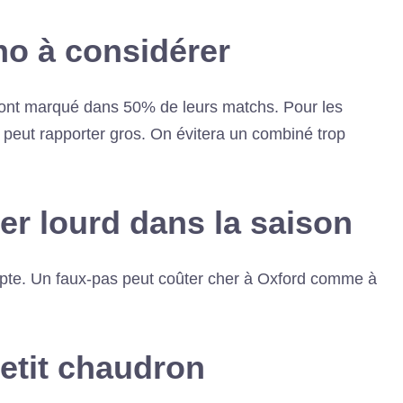
no à considérer
s ont marqué dans 50% de leurs matchs. Pour les
peut rapporter gros. On évitera un combiné trop
er lourd dans la saison
pte. Un faux-pas peut coûter cher à Oxford comme à
etit chaudron