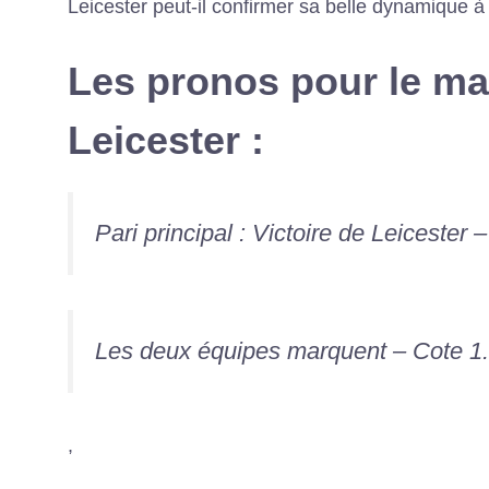
Leicester peut-il confirmer sa belle dynamique à 
Les pronos pour le ma
Leicester :
Pari principal : Victoire de Leicester
Les deux équipes marquent – Cote 1.
,