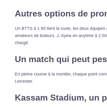
Autres options de pro
Un BTTS à 1.90 tient la route, les deux équipe
amateurs de buteurs, J. Ayew en anytime à 2.50 
chargé.
Un match qui peut pes
En pleine course à la montée, chaque point com
Leicester.
Kassam Stadium, un p