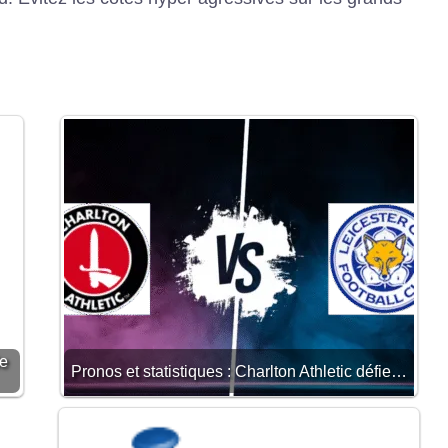
de
Pronos et statistiques : Charlton Athletic défie…