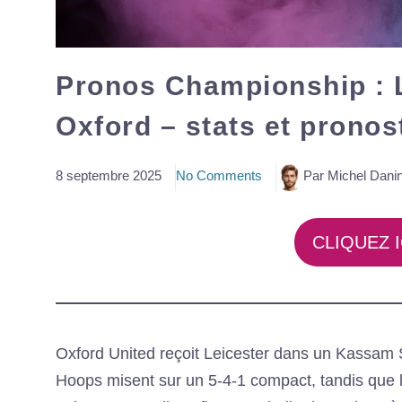
Pronos Championship : 
Oxford – stats et pronos
8 septembre 2025
No Comments
Par Michel Dani
CLIQUEZ 
Oxford United reçoit Leicester dans un Kassam S
Hoops misent sur un 5-4-1 compact, tandis que l