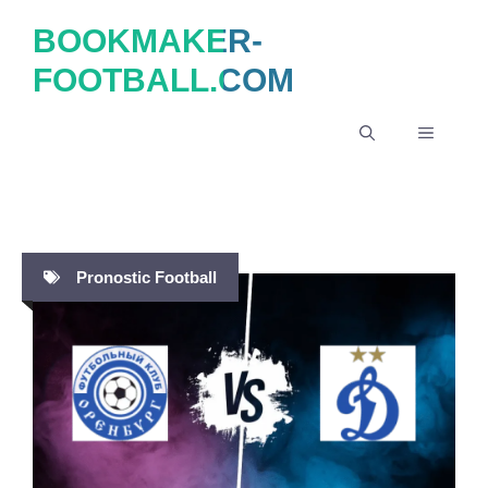
Aller
BOOKMAKER-
au
FOOTBALL.COM
contenu
MENU
Pronostic Football