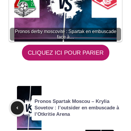
Pronos derby moscovite : Spartak en embuscade
face à…
CLIQUEZ ICI POUR PARIER
Pronos Spartak Moscou – Krylia
Sovetov : l’outsider en embuscade à
l’Otkritie Arena