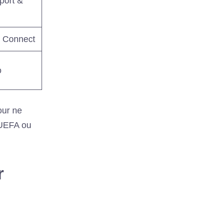
port &
s Connect
o
our ne
 UEFA ou
r