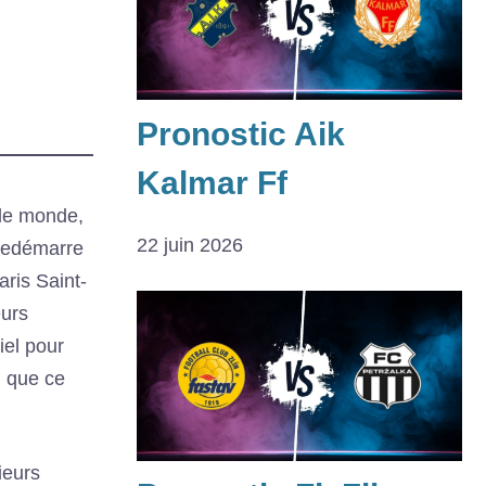
Pronostic Aik
Kalmar Ff
 le monde,
22 juin 2026
 redémarre
ris Saint-
eurs
iel pour
, que ce
ieurs