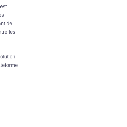
est
es
ant de
tre les
olution
ateforme