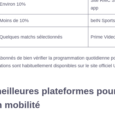
Site RMC S
Environ 10%
app
Moins de 10%
beIN Sport
Quelques matchs sélectionnés
Prime Vide
 abonnés de bien vérifier la programmation quotidienne p
ons sont habituellement disponibles sur le site officiel
meilleures plateformes pou
 mobilité