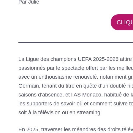
Par Julie
CLIQ
La Ligue des champions UEFA 2025-2026 attire c
passionnés par le spectacle offert par les meil
avec un enthousiasme renouvelé, notamment grâce
Germain, tenant du titre en quête d’un doublé hi
saisons d’absence, et l’AS Monaco, habitué de la 
les supporters de savoir où et comment suivre tou
soit à la télévision ou en streaming.
En 2025, traverser les méandres des droits télévi