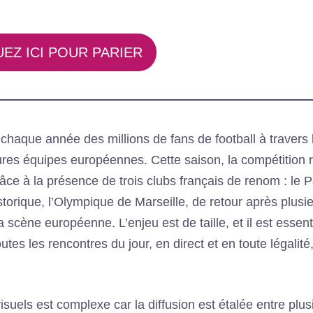
UEZ ICI POUR PARIER
haque année des millions de fans de football à travers
leures équipes européennes. Cette saison, la compétition
 à la présence de trois clubs français de renom : le Pa
storique, l’Olympique de Marseille, de retour après plusi
scène européenne. L’enjeu est de taille, et il est essent
tes les rencontres du jour, en direct et en toute légalité
suels est complexe car la diffusion est étalée entre plus