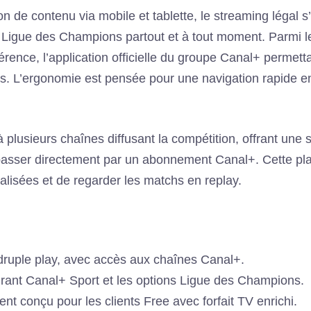
de contenu via mobile et tablette, le streaming légal s’
 Ligue des Champions partout et à tout moment. Parmi l
férence, l’application officielle du groupe Canal+ permett
es. L’ergonomie est pensée pour une navigation rapide en
plusieurs chaînes diffusant la compétition, offrant une s
s passer directement par un abonnement Canal+. Cette pl
nalisées et de regarder les matchs en replay.
druple play, avec accès aux chaînes Canal+.
rant Canal+ Sport et les options Ligue des Champions.
nt conçu pour les clients Free avec forfait TV enrichi.