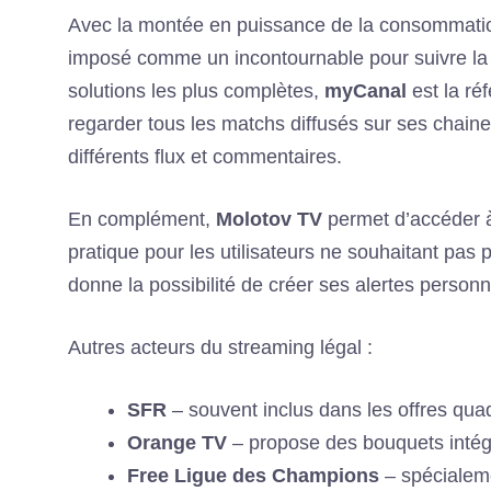
Avec la montée en puissance de la consommation 
imposé comme un incontournable pour suivre la
solutions les plus complètes,
myCanal
est la ré
regarder tous les matchs diffusés sur ses chain
différents flux et commentaires.
En complément,
Molotov TV
permet d’accéder à 
pratique pour les utilisateurs ne souhaitant pa
donne la possibilité de créer ses alertes person
Autres acteurs du streaming légal :
SFR
– souvent inclus dans les offres qua
Orange TV
– propose des bouquets intég
Free Ligue des Champions
– spécialeme