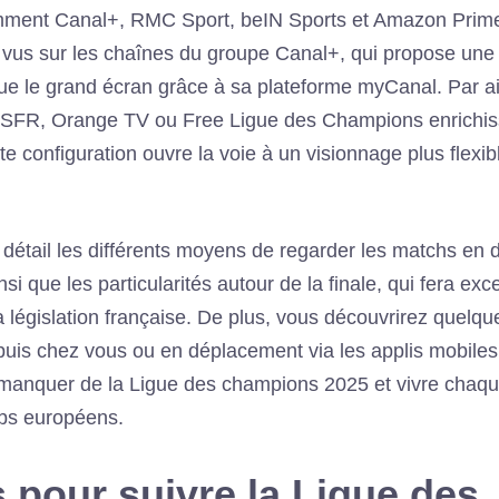
tamment Canal+, RMC Sport, beIN Sports et Amazon Prim
 vus sur les chaînes du groupe Canal+, qui propose une 
que le grand écran grâce à sa plateforme myCanal. Par ai
SFR, Orange TV ou Free Ligue des Champions enrichisse
te configuration ouvre la voie à un visionnage plus flexi
 détail les différents moyens de regarder les matchs en di
i que les particularités autour de la finale, qui fera exc
a législation française. De plus, vous découvrirez quelq
epuis chez vous ou en déplacement via les applis mobiles
 manquer de la Ligue des champions 2025 et vivre chaq
ubs européens.
s pour suivre la Ligue des