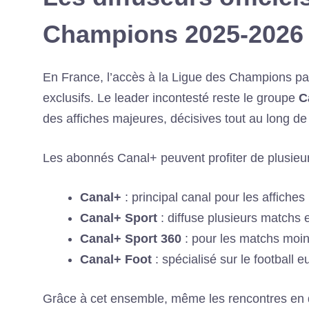
Champions 2025-2026 en
En France, l’accès à la Ligue des Champions pa
exclusifs. Le leader incontesté reste le groupe
C
des affiches majeures, décisives tout au long de
Les abonnés Canal+ peuvent profiter de plusieur
Canal+
: principal canal pour les affiche
Canal+ Sport
: diffuse plusieurs matchs e
Canal+ Sport 360
: pour les matchs moin
Canal+ Foot
: spécialisé sur le football 
Grâce à cet ensemble, même les rencontres en d