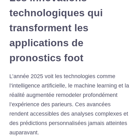
technologiques qui
transforment les
applications de
pronostics foot
L’année 2025 voit les technologies comme
l’intelligence artificielle, le machine learning et la
réalité augmentée remodeler profondément
l’expérience des parieurs. Ces avancées
rendent accessibles des analyses complexes et
des prédictions personnalisées jamais atteintes
auparavant.