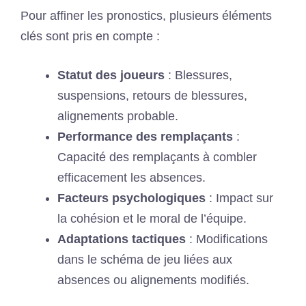
Pour affiner les pronostics, plusieurs éléments
clés sont pris en compte :
Statut des joueurs
: Blessures,
suspensions, retours de blessures,
alignements probable.
Performance des remplaçants
:
Capacité des remplaçants à combler
efficacement les absences.
Facteurs psychologiques
: Impact sur
la cohésion et le moral de l’équipe.
Adaptations tactiques
: Modifications
dans le schéma de jeu liées aux
absences ou alignements modifiés.