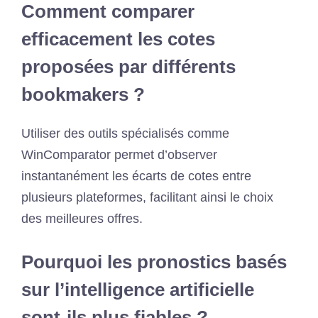
Comment comparer
efficacement les cotes
proposées par différents
bookmakers ?
Utiliser des outils spécialisés comme
WinComparator permet d’observer
instantanément les écarts de cotes entre
plusieurs plateformes, facilitant ainsi le choix
des meilleures offres.
Pourquoi les pronostics basés
sur l’intelligence artificielle
sont-ils plus fiables ?