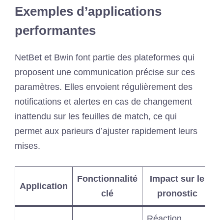
Exemples d’applications
performantes
NetBet et Bwin font partie des plateformes qui
proposent une communication précise sur ces
paramètres. Elles envoient régulièrement des
notifications et alertes en cas de changement
inattendu sur les feuilles de match, ce qui
permet aux parieurs d’ajuster rapidement leurs
mises.
Fonctionnalité
Impact sur le
Application
clé
pronostic
Réaction