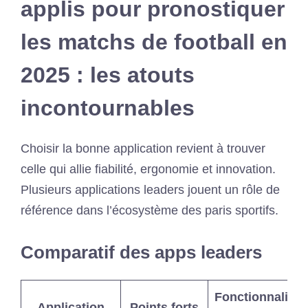
applis pour pronostiquer
les matchs de football en
2025 : les atouts
incontournables
Choisir la bonne application revient à trouver
celle qui allie fiabilité, ergonomie et innovation.
Plusieurs applications leaders jouent un rôle de
référence dans l’écosystème des paris sportifs.
Comparatif des apps leaders
Fonctionnalités
Application
Points forts