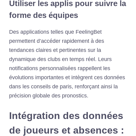
Utiliser les applis pour suivre la
forme des équipes
Des applications telles que FeelingBet
permettent d’accéder rapidement à des
tendances claires et pertinentes sur la
dynamique des clubs en temps réel. Leurs
notifications personnalisées rappellent les
évolutions importantes et intègrent ces données
dans les conseils de paris, renforçant ainsi la
précision globale des pronostics.
Intégration des données
de joueurs et absences :