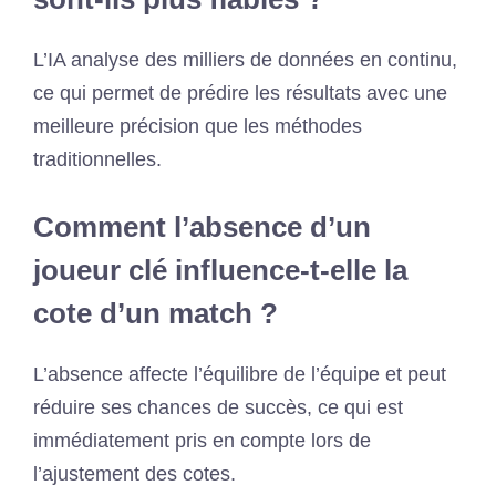
L’IA analyse des milliers de données en continu,
ce qui permet de prédire les résultats avec une
meilleure précision que les méthodes
traditionnelles.
Comment l’absence d’un
joueur clé influence-t-elle la
cote d’un match ?
L’absence affecte l’équilibre de l’équipe et peut
réduire ses chances de succès, ce qui est
immédiatement pris en compte lors de
l’ajustement des cotes.