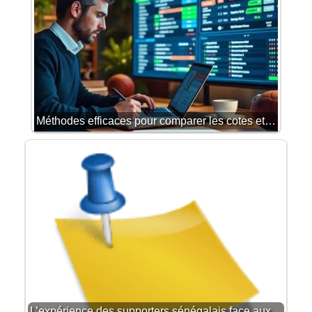
Méthodes efficaces pour comparer les cotes et…
L’expérience des supporters sénégalais face aux…