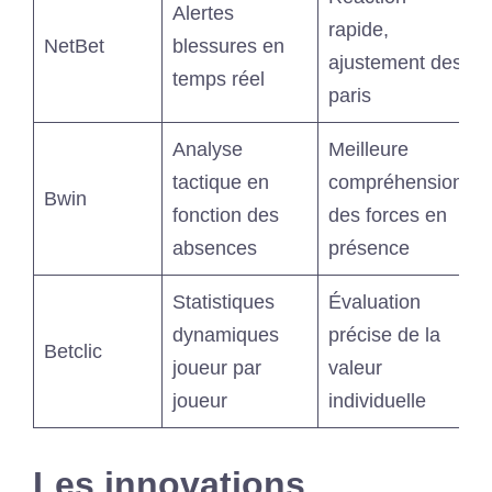
Alertes
rapide,
NetBet
blessures en
ajustement des
temps réel
paris
Analyse
Meilleure
tactique en
compréhension
Bwin
fonction des
des forces en
absences
présence
Statistiques
Évaluation
dynamiques
précise de la
Betclic
joueur par
valeur
joueur
individuelle
Les innovations