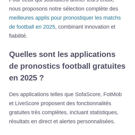
nous proposons notre sélection complète des
meilleures applis pour pronostiquer les matchs
de football en 2025
, combinant innovation et
fiabilité.
Quelles sont les applications
de pronostics football gratuites
en 2025 ?
Des applications telles que SofaScore, FotMob
et LiveScore proposent des fonctionnalités
gratuites très complètes, incluant statistiques,
résultats en direct et alertes personnalisées.