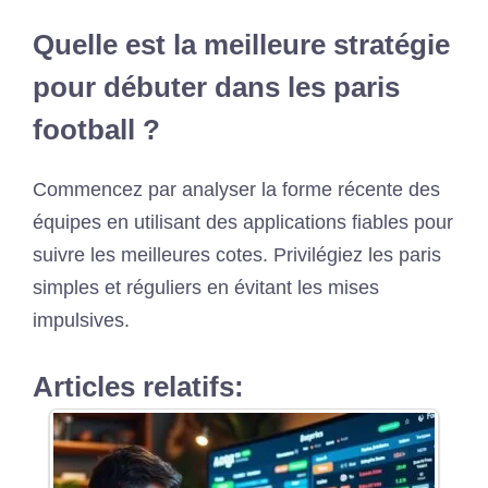
Quelle est la meilleure stratégie
pour débuter dans les paris
football ?
Commencez par analyser la forme récente des
équipes en utilisant des applications fiables pour
suivre les meilleures cotes. Privilégiez les paris
simples et réguliers en évitant les mises
impulsives.
Articles relatifs: