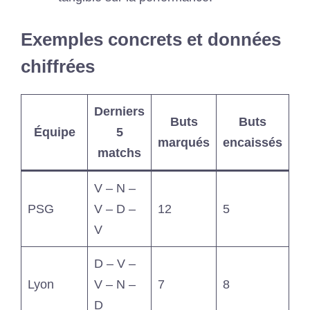
Exemples concrets et données
chiffrées
Derniers
Buts
Buts
Po
Équipe
5
marqués
encaissés
p
matchs
V – N –
PSG
V – D –
12
5
11
V
D – V –
Lyon
V – N –
7
8
7
D