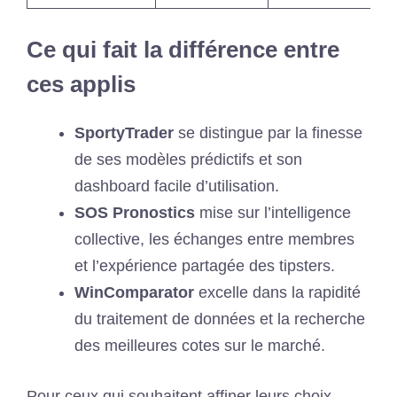
Ce qui fait la différence entre
ces applis
SportyTrader
se distingue par la finesse
de ses modèles prédictifs et son
dashboard facile d’utilisation.
SOS Pronostics
mise sur l’intelligence
collective, les échanges entre membres
et l’expérience partagée des tipsters.
WinComparator
excelle dans la rapidité
du traitement de données et la recherche
des meilleures cotes sur le marché.
Pour ceux qui souhaitent affiner leurs choix,