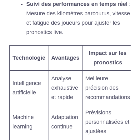
Suivi des performances en temps réel
:
Mesure des kilomètres parcourus, vitesse
et fatigue des joueurs pour ajuster les
pronostics live.
Impact sur les
Technologie
Avantages
pronostics
Analyse
Meilleure
Intelligence
exhaustive
précision des
artificielle
et rapide
recommandations
Prévisions
Machine
Adaptation
personnalisées et
learning
continue
ajustées