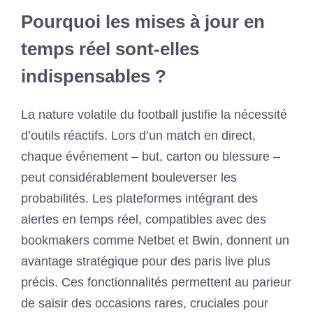
Pourquoi les mises à jour en
temps réel sont-elles
indispensables ?
La nature volatile du football justifie la nécessité
d’outils réactifs. Lors d’un match en direct,
chaque événement – but, carton ou blessure –
peut considérablement bouleverser les
probabilités. Les plateformes intégrant des
alertes en temps réel, compatibles avec des
bookmakers comme Netbet et Bwin, donnent un
avantage stratégique pour des paris live plus
précis. Ces fonctionnalités permettent au parieur
de saisir des occasions rares, cruciales pour