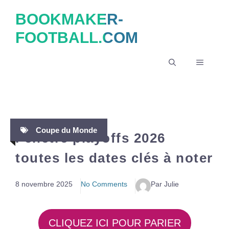
Aller
BOOKMAKER-
au
FOOTBALL.COM
contenu
MENU
Coupe du Monde
Fenêtre playoffs 2026
toutes les dates clés à noter
8 novembre 2025
No Comments
Par Julie
CLIQUEZ ICI POUR PARIER