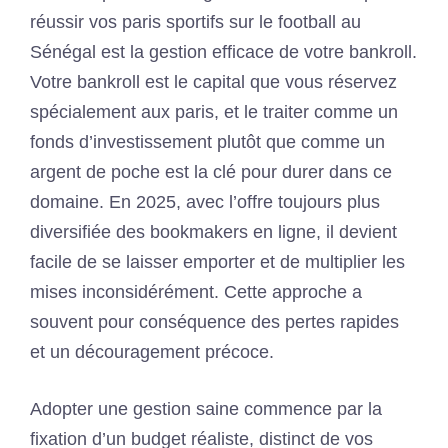
réussir vos paris sportifs sur le football au
Sénégal est la gestion efficace de votre bankroll.
Votre bankroll est le capital que vous réservez
spécialement aux paris, et le traiter comme un
fonds d’investissement plutôt que comme un
argent de poche est la clé pour durer dans ce
domaine. En 2025, avec l’offre toujours plus
diversifiée des bookmakers en ligne, il devient
facile de se laisser emporter et de multiplier les
mises inconsidérément. Cette approche a
souvent pour conséquence des pertes rapides
et un découragement précoce.
Adopter une gestion saine commence par la
fixation d’un budget réaliste, distinct de vos