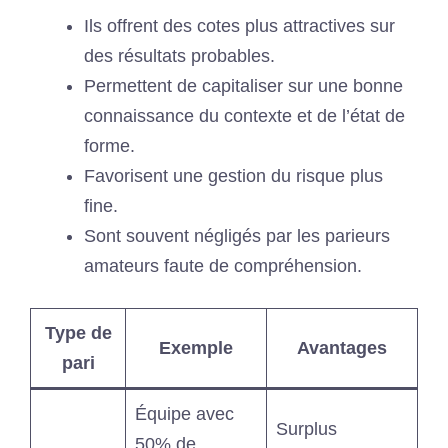
Ils offrent des cotes plus attractives sur
des résultats probables.
Permettent de capitaliser sur une bonne
connaissance du contexte et de l’état de
forme.
Favorisent une gestion du risque plus
fine.
Sont souvent négligés par les parieurs
amateurs faute de compréhension.
Type de
Exemple
Avantages
pari
Équipe avec
Surplus
50% de