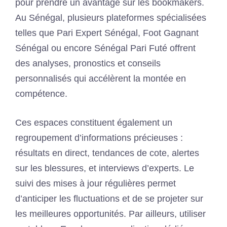
pour prendre un avantage sur les bookmakers.
Au Sénégal, plusieurs plateformes spécialisées
telles que Pari Expert Sénégal, Foot Gagnant
Sénégal ou encore Sénégal Pari Futé offrent
des analyses, pronostics et conseils
personnalisés qui accélèrent la montée en
compétence.
Ces espaces constituent également un
regroupement d’informations précieuses :
résultats en direct, tendances de cote, alertes
sur les blessures, et interviews d’experts. Le
suivi des mises à jour régulières permet
d’anticiper les fluctuations et de se projeter sur
les meilleures opportunités. Par ailleurs, utiliser