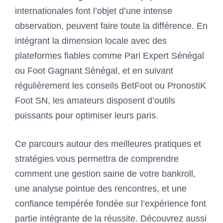
internationales font l’objet d’une intense
observation, peuvent faire toute la différence. En
intégrant la dimension locale avec des
plateformes fiables comme Pari Expert Sénégal
ou Foot Gagnant Sénégal, et en suivant
régulièrement les conseils BetFoot ou PronostiK
Foot SN, les amateurs disposent d’outils
puissants pour optimiser leurs paris.
Ce parcours autour des meilleures pratiques et
stratégies vous permettra de comprendre
comment une gestion saine de votre bankroll,
une analyse pointue des rencontres, et une
confiance tempérée fondée sur l’expérience font
partie intégrante de la réussite. Découvrez aussi