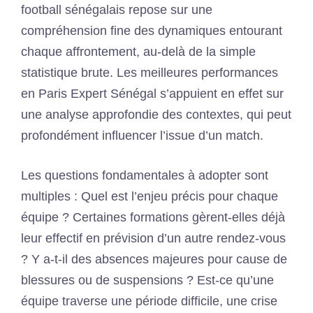
football sénégalais repose sur une
compréhension fine des dynamiques entourant
chaque affrontement, au-delà de la simple
statistique brute. Les meilleures performances
en Paris Expert Sénégal s’appuient en effet sur
une analyse approfondie des contextes, qui peut
profondément influencer l’issue d’un match.
Les questions fondamentales à adopter sont
multiples : Quel est l’enjeu précis pour chaque
équipe ? Certaines formations gèrent-elles déjà
leur effectif en prévision d’un autre rendez-vous
? Y a-t-il des absences majeures pour cause de
blessures ou de suspensions ? Est-ce qu’une
équipe traverse une période difficile, une crise