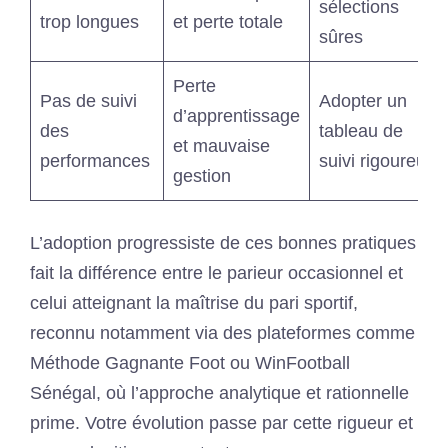
sélections
trop longues
et perte totale
sûres
Perte
Pas de suivi
Adopter un
d’apprentissage
des
tableau de
et mauvaise
performances
suivi rigoureux
gestion
L’adoption progressiste de ces bonnes pratiques
fait la différence entre le parieur occasionnel et
celui atteignant la maîtrise du pari sportif,
reconnu notamment via des plateformes comme
Méthode Gagnante Foot ou WinFootball
Sénégal, où l’approche analytique et rationnelle
prime. Votre évolution passe par cette rigueur et