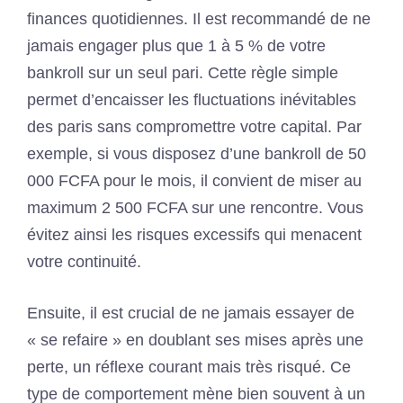
finances quotidiennes. Il est recommandé de ne
jamais engager plus que 1 à 5 % de votre
bankroll sur un seul pari. Cette règle simple
permet d’encaisser les fluctuations inévitables
des paris sans compromettre votre capital. Par
exemple, si vous disposez d’une bankroll de 50
000 FCFA pour le mois, il convient de miser au
maximum 2 500 FCFA sur une rencontre. Vous
évitez ainsi les risques excessifs qui menacent
votre continuité.
Ensuite, il est crucial de ne jamais essayer de
« se refaire » en doublant ses mises après une
perte, un réflexe courant mais très risqué. Ce
type de comportement mène bien souvent à un