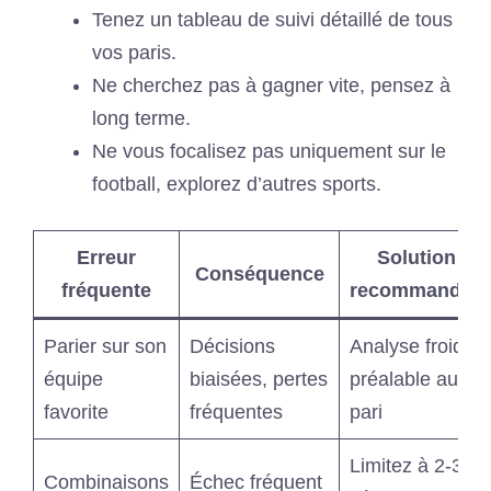
Tenez un tableau de suivi détaillé de tous
vos paris.
Ne cherchez pas à gagner vite, pensez à
long terme.
Ne vous focalisez pas uniquement sur le
football, explorez d’autres sports.
Erreur
Solution
Conséquence
fréquente
recommandée
Parier sur son
Décisions
Analyse froide
équipe
biaisées, pertes
préalable au
favorite
fréquentes
pari
Limitez à 2-3
Combinaisons
Échec fréquent