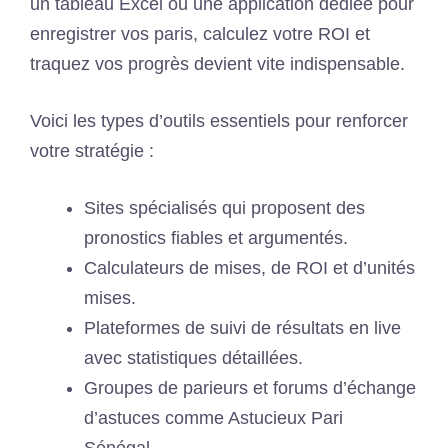
un tableau Excel ou une application dédiée pour
enregistrer vos paris, calculez votre ROI et
traquez vos progrès devient vite indispensable.
Voici les types d’outils essentiels pour renforcer
votre stratégie :
Sites spécialisés qui proposent des
pronostics fiables et argumentés.
Calculateurs de mises, de ROI et d’unités
mises.
Plateformes de suivi de résultats en live
avec statistiques détaillées.
Groupes de parieurs et forums d’échange
d’astuces comme Astucieux Pari