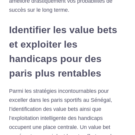
améliore drastiquement vos probabilités de
succès sur le long terme.
Identifier les value bets
et exploiter les
handicaps pour des
paris plus rentables
Parmi les stratégies incontournables pour
exceller dans les paris sportifs au Sénégal,
l’identification des value bets ainsi que
l’exploitation intelligente des handicaps
occupent une place centrale. Un value bet