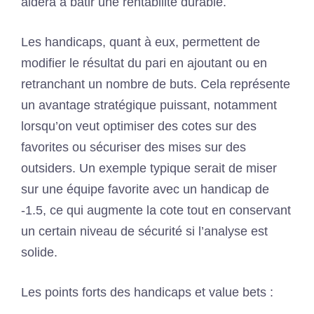
aidera à bâtir une rentabilité durable.
Les handicaps, quant à eux, permettent de
modifier le résultat du pari en ajoutant ou en
retranchant un nombre de buts. Cela représente
un avantage stratégique puissant, notamment
lorsqu’on veut optimiser des cotes sur des
favorites ou sécuriser des mises sur des
outsiders. Un exemple typique serait de miser
sur une équipe favorite avec un handicap de
-1.5, ce qui augmente la cote tout en conservant
un certain niveau de sécurité si l’analyse est
solide.
Les points forts des handicaps et value bets :