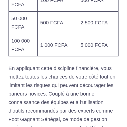
100 FCFA
500 FCFA
FCFA
50 000
500 FCFA
2 500 FCFA
FCFA
100 000
1 000 FCFA
5 000 FCFA
FCFA
En appliquant cette discipline financière, vous
mettez toutes les chances de votre côté tout en
limitant les risques qui peuvent décourager les
parieurs novices. Couplé à une bonne
connaissance des équipes et à l’utilisation
d’outils recommandés par des experts comme
Foot Gagnant Sénégal, ce mode de gestion