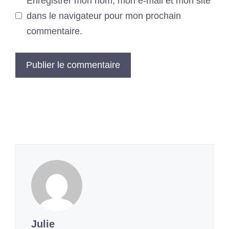
Enregistrer mon nom, mon e-mail et mon site
dans le navigateur pour mon prochain
commentaire.
Julie