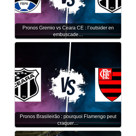
Pronos Gremio vs Ceara CE : l’outsider en
embuscade…
Pronos Brasileirão : pourquoi Flamengo peut
craquer…