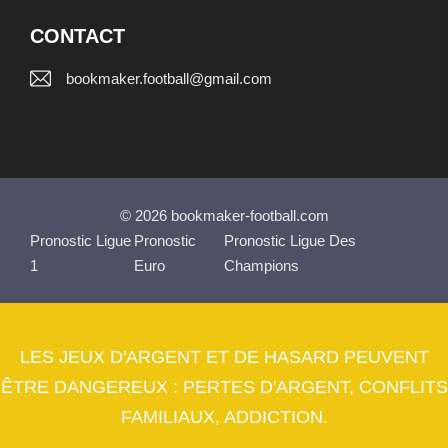
CONTACT
bookmaker.football@gmail.com
© 2026 bookmaker-football.com
Pronostic Ligue
Pronostic
Pronostic Ligue Des
1
Euro
Champions
LES JEUX D'ARGENT ET DE HASARD PEUVENT
ÊTRE DANGEREUX : PERTES D'ARGENT, CONFLITS
FAMILIAUX, ADDICTION.