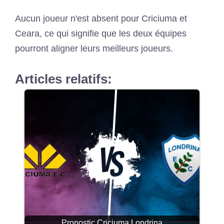
Aucun joueur n'est absent pour Criciuma et
Ceara, ce qui signifie que les deux équipes
pourront aligner leurs meilleurs joueurs.
Articles relatifs:
Pronostic Criciuma Londrina