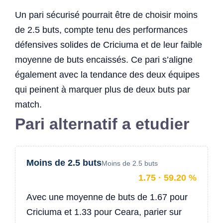
Un pari sécurisé pourrait être de choisir moins
de 2.5 buts, compte tenu des performances
défensives solides de Criciuma et de leur faible
moyenne de buts encaissés. Ce pari s’aligne
également avec la tendance des deux équipes
qui peinent à marquer plus de deux buts par
match.
Pari alternatif a etudier
Moins de 2.5 buts
Moins de 2.5 buts
1.75 · 59.20 %
Avec une moyenne de buts de 1.67 pour
Criciuma et 1.33 pour Ceara, parier sur