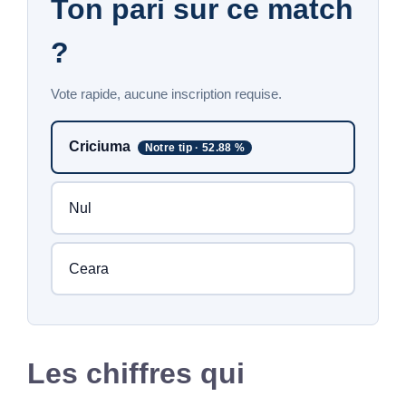
Ton pari sur ce match
?
Vote rapide, aucune inscription requise.
Criciuma
Notre tip · 52.88 %
Nul
Ceara
Les chiffres qui