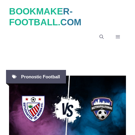
Aller
BOOKMAKER-
au
FOOTBALL.COM
contenu
MENU
Pronostic Football