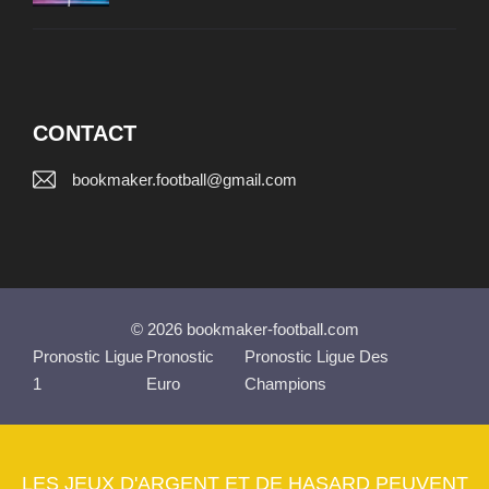
CONTACT
bookmaker.football@gmail.com
© 2026 bookmaker-football.com
Pronostic Ligue
Pronostic
Pronostic Ligue Des
1
Euro
Champions
LES JEUX D'ARGENT ET DE HASARD PEUVENT