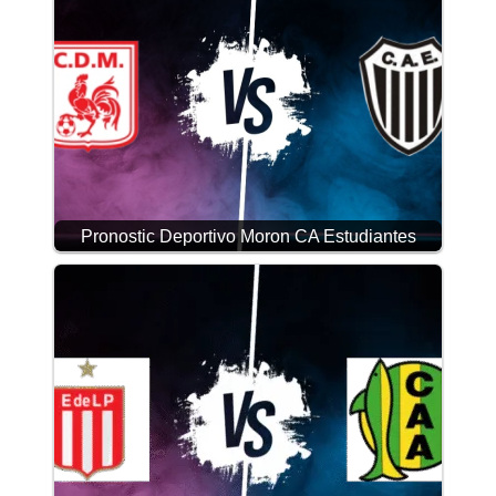
Pronostic Deportivo Moron CA Estudiantes