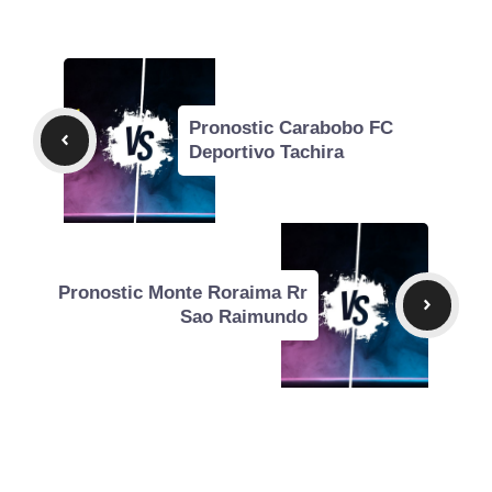
Pronostic Carabobo FC
Deportivo Tachira
Pronostic Monte Roraima Rr
Sao Raimundo