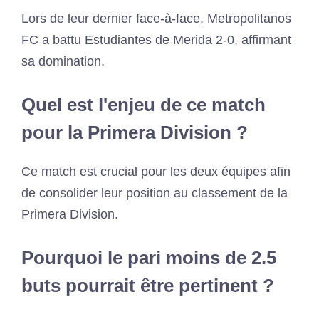
Lors de leur dernier face-à-face, Metropolitanos
FC a battu Estudiantes de Merida 2-0, affirmant
sa domination.
Quel est l'enjeu de ce match
pour la Primera Division ?
Ce match est crucial pour les deux équipes afin
de consolider leur position au classement de la
Primera Division.
Pourquoi le pari moins de 2.5
buts pourrait être pertinent ?