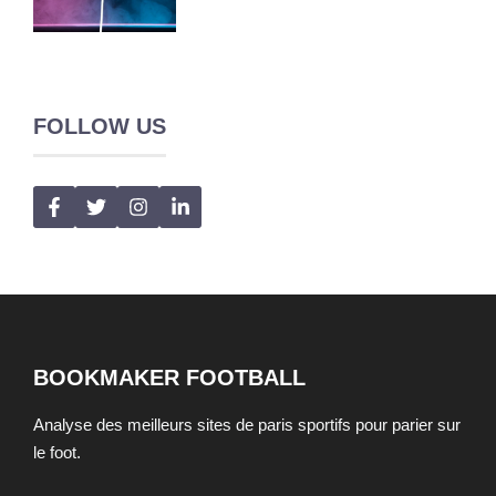
FOLLOW US
BOOKMAKER FOOTBALL
Analyse des meilleurs sites de paris sportifs pour parier sur
le foot.