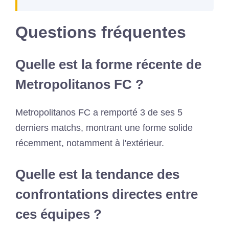
Questions fréquentes
Quelle est la forme récente de
Metropolitanos FC ?
Metropolitanos FC a remporté 3 de ses 5
derniers matchs, montrant une forme solide
récemment, notamment à l'extérieur.
Quelle est la tendance des
confrontations directes entre
ces équipes ?