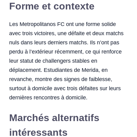
Forme et contexte
Les Metropolitanos FC ont une forme solide
avec trois victoires, une défaite et deux matchs
nuls dans leurs derniers matchs. Ils n’ont pas
perdu à l’extérieur récemment, ce qui renforce
leur statut de challengers stables en
déplacement. Estudiantes de Merida, en
revanche, montre des signes de faiblesse,
surtout à domicile avec trois défaites sur leurs
dernières rencontres à domicile.
Marchés alternatifs
intéressants