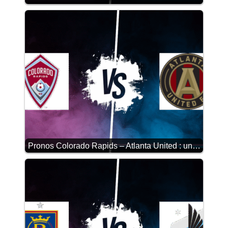
Pronos Colorado Rapids – Atlanta United : un…