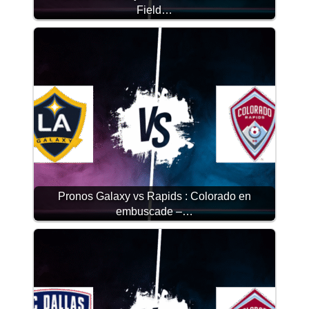
Field…
Pronos Galaxy vs Rapids : Colorado en
embuscade –…