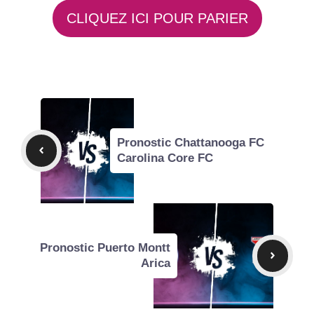
CLIQUEZ ICI POUR PARIER
Pronostic Chattanooga FC
Carolina Core FC
Pronostic Puerto Montt
Arica