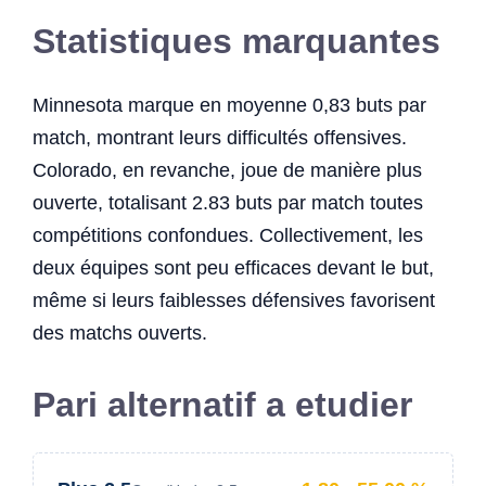
Statistiques marquantes
Minnesota marque en moyenne 0,83 buts par
match, montrant leurs difficultés offensives.
Colorado, en revanche, joue de manière plus
ouverte, totalisant 2.83 buts par match toutes
compétitions confondues. Collectivement, les
deux équipes sont peu efficaces devant le but,
même si leurs faiblesses défensives favorisent
des matchs ouverts.
Pari alternatif a etudier