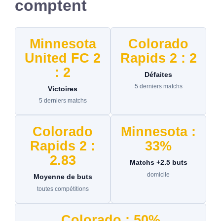
comptent
Minnesota
Colorado
United FC 2
Rapids 2 : 2
: 2
Défaites
5 derniers matchs
Victoires
5 derniers matchs
Colorado
Minnesota :
Rapids 2 :
33%
2.83
Matchs +2.5 buts
domicile
Moyenne de buts
toutes compétitions
Colorado : 50%