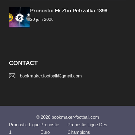
Pronostic Fk Zlin Petrzalka 1898
20 juin 2026
CONTACT
bookmaker.football@gmail.com
© 2026 bookmaker-football.com
Pronostic Ligue
Pronostic
Pronostic Ligue Des
1
Euro
Champions