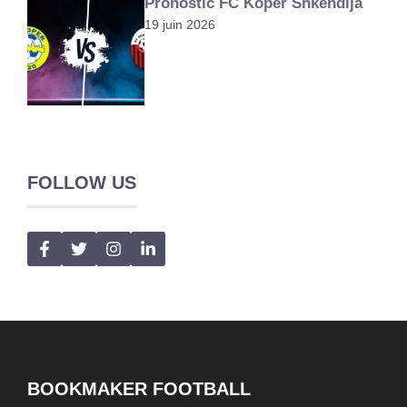
Pronostic FC Koper Shkendija
19 juin 2026
FOLLOW US
BOOKMAKER FOOTBALL