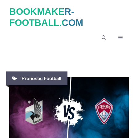
Aller
BOOKMAKER-
au
FOOTBALL.COM
contenu
MENU
Pronostic Football