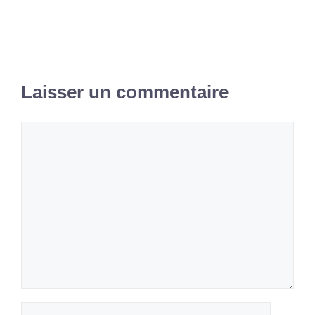
Laisser un commentaire
Commentaire
Nom