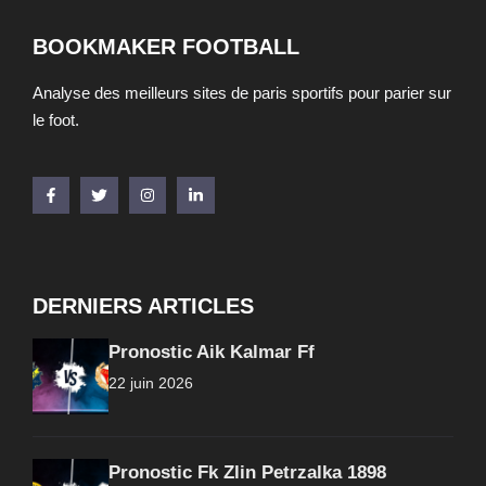
BOOKMAKER FOOTBALL
Analyse des meilleurs sites de paris sportifs pour parier sur
le foot.
DERNIERS ARTICLES
Pronostic Aik Kalmar Ff
22 juin 2026
Pronostic Fk Zlin Petrzalka 1898