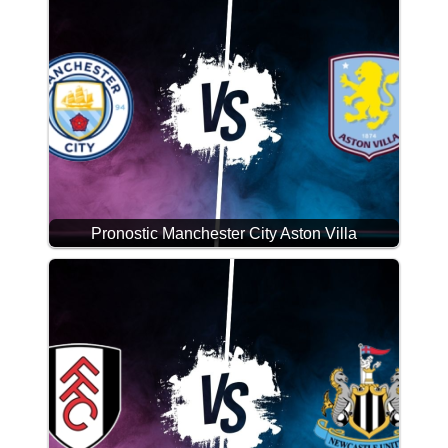
Pronostic Manchester City Aston Villa