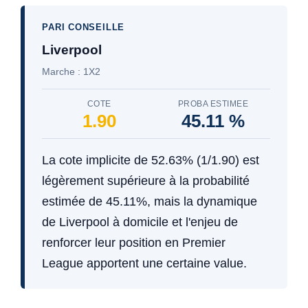
PARI CONSEILLE
Liverpool
Marche : 1X2
COTE
PROBA ESTIMEE
1.90
45.11 %
La cote implicite de 52.63% (1/1.90) est
légèrement supérieure à la probabilité
estimée de 45.11%, mais la dynamique
de Liverpool à domicile et l'enjeu de
renforcer leur position en Premier
League apportent une certaine value.