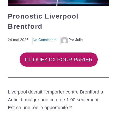
Pronostic Liverpool
Brentford
24 mai 2026
No Comments
Par Julie
CLIQUEZ ICI POUR PARIER
Liverpool devrait l'emporter contre Brentford à
Anfield, malgré une cote de 1.90 seulement.
Est-ce une réelle opportunité ?