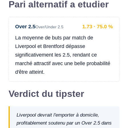
Pari alternatif a etudier
Over 2.5
1.73 · 75.0 %
Over/Under 2.5
La moyenne de buts par match de
Liverpool et Brentford dépasse
significativement les 2.5, rendant ce
marché attractif avec une belle probabilité
d'être atteint.
Verdict du tipster
Liverpool devrait l'emporter à domicile,
profitablement soutenu par un Over 2.5 dans