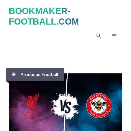
Aller
BOOKMAKER-
au
FOOTBALL.COM
contenu
MENU
Pronostic Football