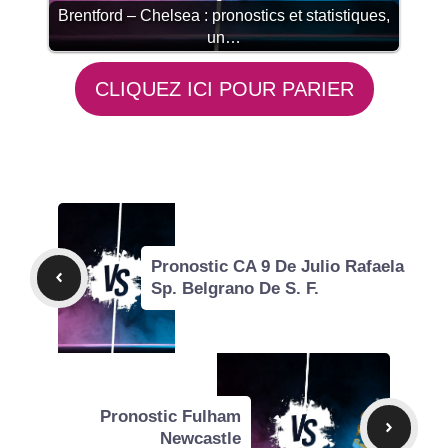
Brentford – Chelsea : pronostics et statistiques,
un…
CLIQUEZ ICI POUR PARIER
Pronostic CA 9 De Julio Rafaela
Sp. Belgrano De S. F.
Pronostic Fulham
Newcastle