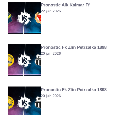
Pronostic Aik Kalmar Ff
22 juin 2026
Pronostic Fk Zlin Petrzalka 1898
20 juin 2026
Pronostic Fk Zlin Petrzalka 1898
20 juin 2026