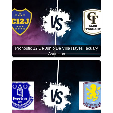
Pronostic 12 De Junio De Villa Hayes Tacuary
Asuncion