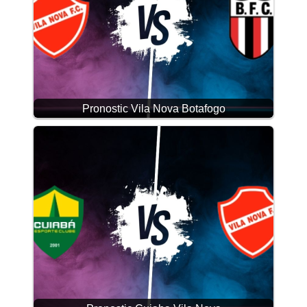
Pronostic Vila Nova Botafogo