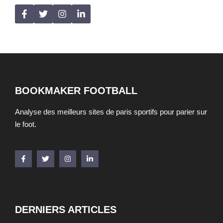
BOOKMAKER FOOTBALL
Analyse des meilleurs sites de paris sportifs pour parier sur
le foot.
DERNIERS ARTICLES