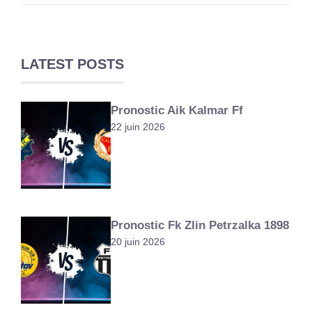
LATEST POSTS
Pronostic Aik Kalmar Ff
22 juin 2026
Pronostic Fk Zlin Petrzalka 1898
20 juin 2026