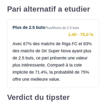
Pari alternatif a etudier
Plus de 2.5 buts
Plus/Moins de 2.5 buts
1.40 · 75.0 %
Avec 67% des matchs de Riga FC et 83%
des matchs de SK Super Nova ayant plus
de 2.5 buts, ce pari présente une valeur
plus intéressante. Comparé à la cote
implicite de 71.4%, la probabilité de 75%
offre une meilleure value.
Verdict du tipster