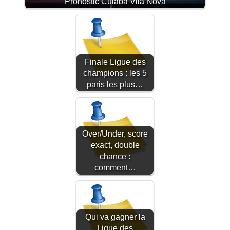
Pronostic Cuiaba Vila Nova
Finale Ligue des
champions : les 5
paris les plus…
Over/Under, score
exact, double
chance :
comment…
Qui va gagner la
Ligue des