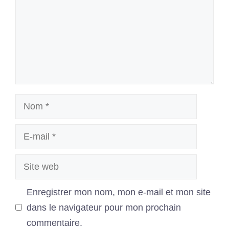
Nom
E-
mail
Site
web
Enregistrer mon nom, mon e-mail et mon site
dans le navigateur pour mon prochain
commentaire.