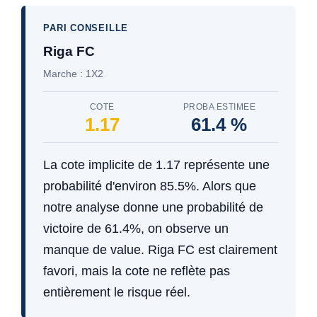
PARI CONSEILLE
Riga FC
Marche : 1X2
COTE
PROBA ESTIMEE
1.17
61.4 %
La cote implicite de 1.17 représente une
probabilité d'environ 85.5%. Alors que
notre analyse donne une probabilité de
victoire de 61.4%, on observe un
manque de value. Riga FC est clairement
favori, mais la cote ne reflète pas
entièrement le risque réel.