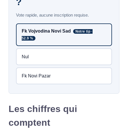
?
Vote rapide, aucune inscription requise.
Fk Vojvodina Novi Sad
Notre tip ·
52.9 %
Nul
Fk Novi Pazar
Les chiffres qui
comptent