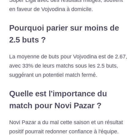
en faveur de Vojvodina à domicile.
Pourquoi parier sur moins de
2.5 buts ?
La moyenne de buts pour Vojvodina est de 2.67,
avec 33% de leurs matchs sous les 2.5 buts,
suggérant un potentiel match fermé.
Quelle est l'importance du
match pour Novi Pazar ?
Novi Pazar a du mal cette saison et un résultat
positif pourrait redonner confiance à l'équipe.