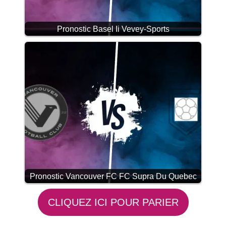
Pronostic Basel Ii Vevey-Sports
Pronostic Vancouver FC FC Supra Du Quebec
CLIQUEZ ICI POUR PARIER