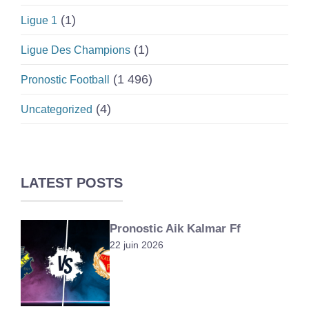
(1)
Ligue 1
(1)
Ligue Des Champions
(1 496)
Pronostic Football
(4)
Uncategorized
LATEST POSTS
Pronostic Aik Kalmar Ff
22 juin 2026