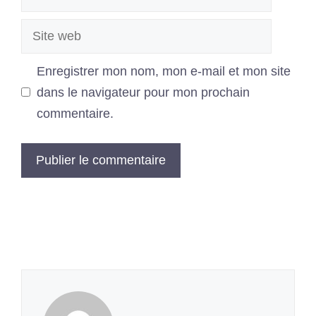
mail
Site
web
Enregistrer mon nom, mon e-mail et mon site
dans le navigateur pour mon prochain
commentaire.