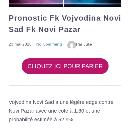
Pronostic Fk Vojvodina Novi
Sad Fk Novi Pazar
23 mai 2026
No Comments
Par Julie
CLIQUEZ ICI POUR PARIER
Vojvodina Novi Sad a une légère edge contre
Novi Pazar avec une cote à 1.80 et une
probabilité estimée à 52.9%.