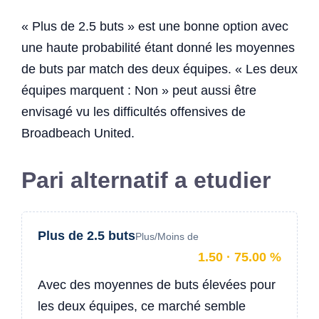
« Plus de 2.5 buts » est une bonne option avec
une haute probabilité étant donné les moyennes
de buts par match des deux équipes. « Les deux
équipes marquent : Non » peut aussi être
envisagé vu les difficultés offensives de
Broadbeach United.
Pari alternatif a etudier
Plus de 2.5 buts
Plus/Moins de
1.50 · 75.00 %
Avec des moyennes de buts élevées pour
les deux équipes, ce marché semble