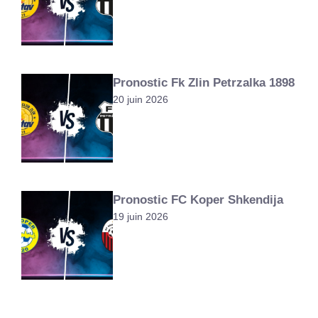
Pronostic Fk Zlin Petrzalka 1898
20 juin 2026
Pronostic FC Koper Shkendija
19 juin 2026