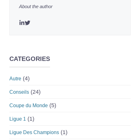
About the author
CATEGORIES
(4)
Autre
(24)
Conseils
(5)
Coupe du Monde
(1)
Ligue 1
(1)
Ligue Des Champions