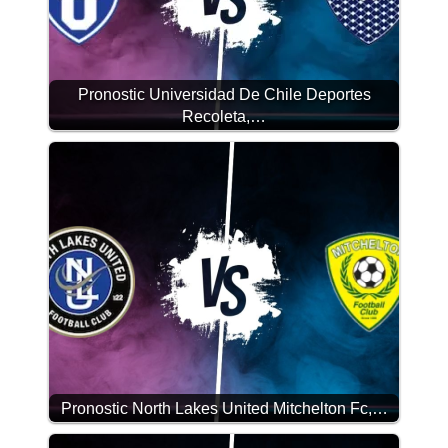
Pronostic Universidad De Chile Deportes
Recoleta,…
Pronostic North Lakes United Mitchelton Fc,…