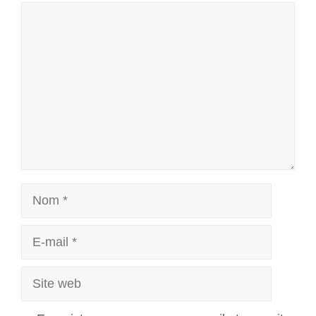
Commentaire
Nom
E-
mail
Site
web