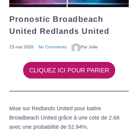
Pronostic Broadbeach
United Redlands United
23 mai 2026
No Comments
Par Julie
CLIQUEZ ICI POUR PARIER
Mise sur Redlands United pour battre
Broadbeach United grâce à une cote de 2.68
avec une probabilité de 52.94%.