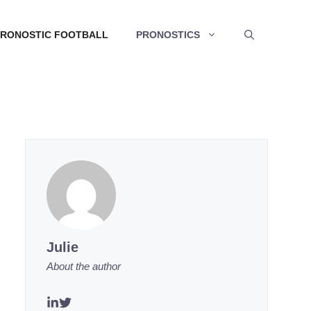
PRONOSTIC FOOTBALL
PRONOSTICS
Julie
About the author