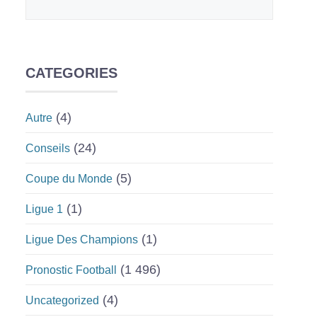
CATEGORIES
(4)
Autre
(24)
Conseils
(5)
Coupe du Monde
(1)
Ligue 1
(1)
Ligue Des Champions
(1 496)
Pronostic Football
(4)
Uncategorized