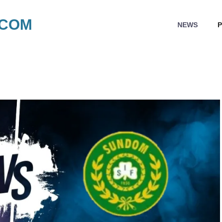
.COM
NEWS