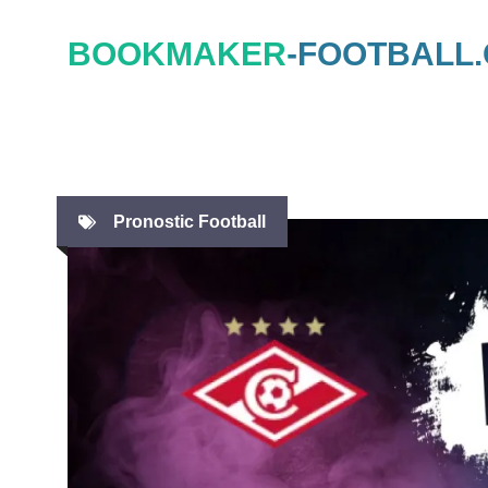
Aller
BOOKMAKER-FOOTBALL
au
contenu
Pronostic Football