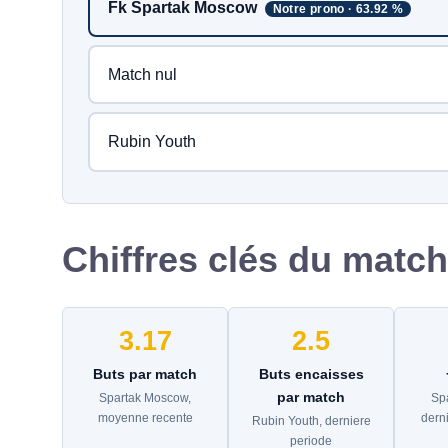
Fk Spartak Moscow
Notre prono · 63.92 %
Match nul
Rubin Youth
Chiffres clés du match
3.17
2.5
Buts par match
Buts encaisses
par match
Spartak Moscow,
Sp
moyenne recente
dern
Rubin Youth, derniere
periode