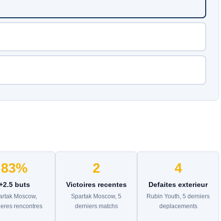
83%
2
4
+2.5 buts
Victoires recentes
Defaites exterieur
artak Moscow,
Spartak Moscow, 5
Rubin Youth, 5 derniers
ieres rencontres
derniers matchs
deplacements