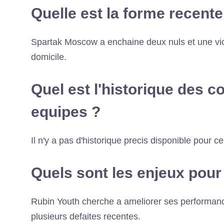
Quelle est la forme recen
Spartak Moscow a enchaine deux nuls et une vict
domicile.
Quel est l'historique des c
equipes ?
Il n'y a pas d'historique precis disponible pour
Quels sont les enjeux pou
Rubin Youth cherche a ameliorer ses performances
plusieurs defaites recentes.