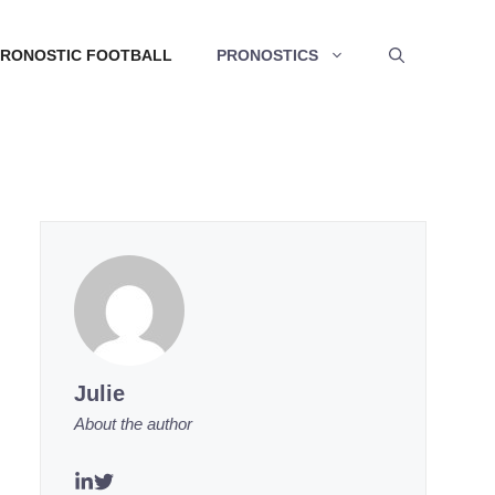
PRONOSTIC FOOTBALL
PRONOSTICS
Julie
About the author