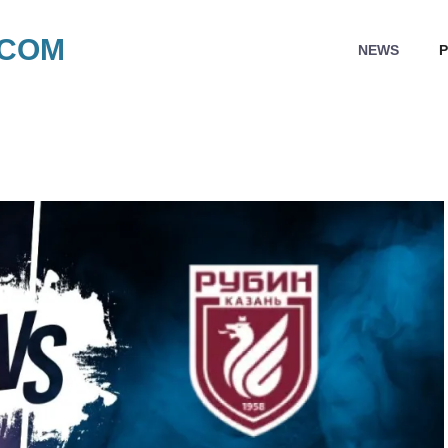
.COM
NEWS