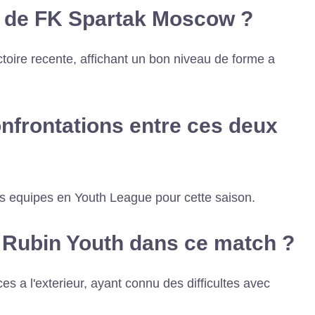
te de FK Spartak Moscow ?
oire recente, affichant un bon niveau de forme a
onfrontations entre ces deux
 ces equipes en Youth League pour cette saison.
r Rubin Youth dans ce match ?
 a l'exterieur, ayant connu des difficultes avec