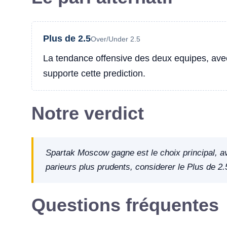
Plus de 2.5
Over/Under 2.5
La tendance offensive des deux equipes, av
supporte cette prediction.
Notre verdict
Spartak Moscow gagne est le choix principal, av
parieurs plus prudents, considerer le Plus de 2.
Questions fréquentes