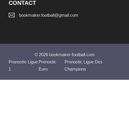
CONTACT
bookmaker.football@gmail.com
© 2026 bookmaker-football.com
Pronostic Ligue
Pronostic
Pronostic Ligue Des
1
Euro
Champions
LES JEUX D'ARGENT ET DE HASARD PEUVENT
ÊTRE DANGEREUX : PERTES D'ARGENT, CONFLITS
FAMILIAUX, ADDICTION.
RETROUVEZ NOS CONSEILS SUR (09-74-75-13-13,